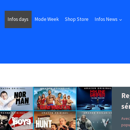
Infos days
Mode Week
Shop Store
Infos News
Re
sé
Avec
popu