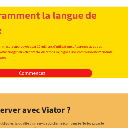
ramment la langue de
x
ur mesure approuvées par 10 millions d’utilisateurs . Apprenez avec des
oit votre budget ou votre emploi du temps. Rejoignez une communauté mondiale
ngues
Commencez
erver avec Viator ?
noubliables, la qualité d’un service du client récompensée,Ne Soyez pas le