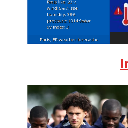
feels like: 23
°c
wind: 6
sse
km/h
humidity: 38
%
pressure: 1014.9
mbar
uv index: 3
Paris, FR
weather forecast ▸
I