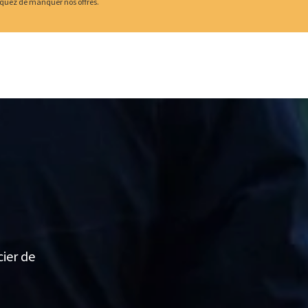
squez de manquer nos offres.
cier de