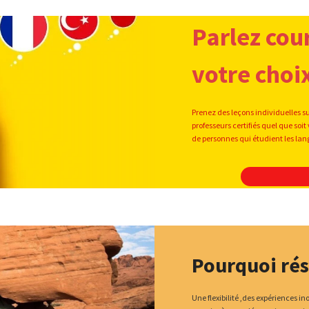
Parlez cou
votre choi
Prenez des leçons individuelles s
professeurs certifiés quel que s
de personnes qui étudient les la
Pourquoi rés
Une flexibilité ,des expériences i