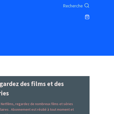
Recherche
gardez des films et des
ries
 Netfilms, regardez de nombreux films et séries
laires . Abonnement est résilié à tout moment et