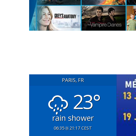
PARIS, FR
23°
rain shower
06:35
21:17 CEST