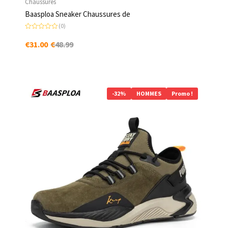
Chaussures
Baasploa Sneaker Chaussures de
(0)
N
o
€
31.00
€
48.99
t
e
0
s
u
r
5
-32%
HOMMES
Promo !