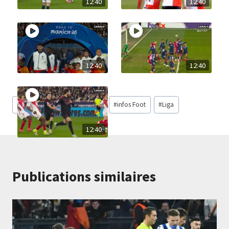
12:40
12:40
12:40
12:40
#
Atlético Madrid
#
Getafe
#
infos Foot
#
Liga
12:40
Publications similaires