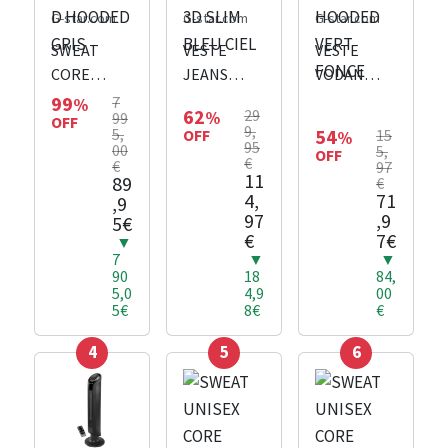
G-star.com
G-star.com
G-star.com
SWEAT
VESTE
VESTE
CORE
JEANS
VODAN
OVERSIZED
VESTE ARC
PADDED
99
7
%
62
29
%
99
HOODED
OFF
3D SLIM
HOODED
9,
5,
54
OFF
15
%
GRIS
BLEU CIEL
VERT
95
00
5,
OFF
€
€
97
FONCE
11
89
€
4,
71
,9
97
,9
5€
€
7€
▼
7
▼
▼
90
18
84,
5,0
4,9
00
5€
8€
€
4
5
6