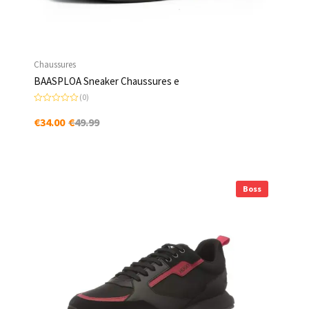
Chaussures
BAASPLOA Sneaker Chaussures e
(0)
N
o
€
34.00
€
49.99
t
e
0
s
u
r
5
Boss