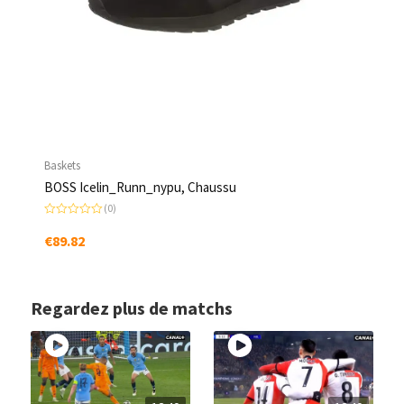
Baskets
BOSS Icelin_Runn_nypu, Chaussu
(0)
N
o
€
89.82
t
e
0
s
u
r
Regardez plus de matchs
5