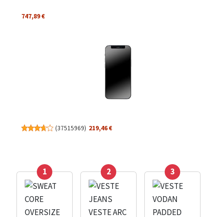
747,89 €
(
37515969
)
219,46 €
1
2
3