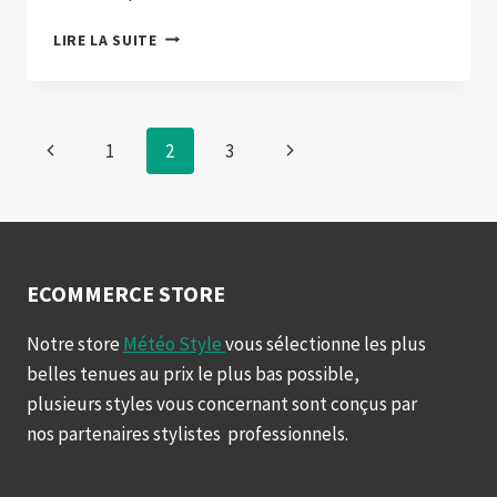
LE
LIRE LA SUITE
REAL
MADRID
ACCROCHÉ
PAR
Navigation
Page
Page
1
2
3
L’ATLÉTICO
de
précédente
suivante
page
ECOMMERCE STORE
Notre store
Météo Style
vous sélectionne les plus
belles tenues au prix le plus bas possible,
plusieurs styles vous concernant sont conçus par
nos partenaires stylistes professionnels.