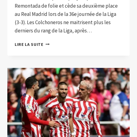
Remontada de folie et cède sa deuxième place
au Real Madrid lors de la 36e journée de la Liga
(3-3). Les Colchoneros ne maitrisent plus les
derniers du rang de la Liga, après…
L’ATLÉTICO
LIRE LA SUITE
MADRID
ACCROCHÉ
PAR
L’ESPANYOL
APRÈS
UNE
REMONTADA
DE
FOLIE