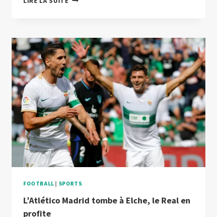
LIRE LA SUITE
MADRID
FRAPPE
FORT
CONTRE
OSASUNA
FOOTBALL
|
SPORTS
L’Atlético Madrid tombe à Elche, le Real en
profite