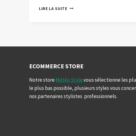
LE
LIRE LA SUITE
REAL
MADRID
OFFICIALISE
L’ARRIVÉE
DE
JUDE
BELLINGHAM
ECOMMERCE STORE
Notre store
Météo Style
vous sélectionne les plu
le plus bas possible, plusieurs styles vous conce
nos partenaires stylistes professionnels.