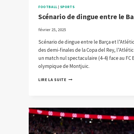
FOOTBALL
|
SPORTS
Scénario de dingue entre le Bar
février 25, 2025
Scénario de dingue entre le Barça et l’Atléti
des demi-finales de la Copa del Rey, l’Atléti
un match nul spectaculaire (4-4) face au FC
olympique de Montjuïc.
SCÉNARIO
LIRE LA SUITE
DE
DINGUE
ENTRE
LE
BARÇA
ET
L’ATLÉTICO