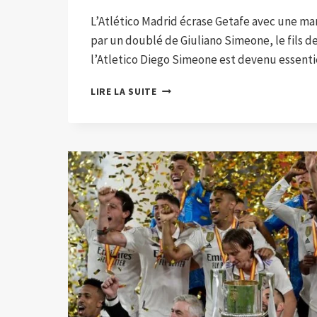
L’Atlético Madrid écrase Getafe avec une m
par un doublé de Giuliano Simeone, le fils d
l’Atletico Diego Simeone est devenu essenti
L’ATLÉTICO
LIRE LA SUITE
MADRID
ÉCRASE
GETAFE
AVEC
UNE
MANITA