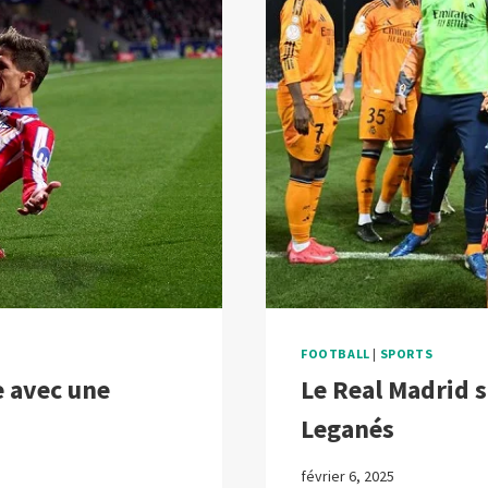
VALENCE
FOOTBALL
|
SPORTS
e avec une
Le Real Madrid s’
Leganés
février 6, 2025