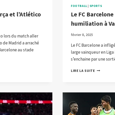
FOOTBALL
|
SPORTS
ça et l’Atlético
Le FC Barcelone 
humiliation à V
février 8, 2025
co lors du match aller
co de Madrid a arraché
Le FC Barcelone a inflig
 Barcelone au stade
large vainqueur en Liga i
s’enchaine par une sort
LE
LIRE LA SUITE
FC
BARCELON
A
INFLIGÉ
UNE
NOUVELLE
HUMILIATI
À