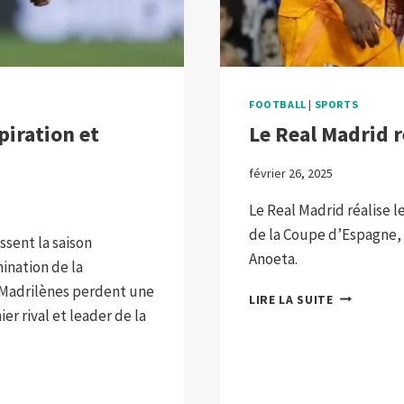
FOOTBALL
|
SPORTS
iration et
Le Real Madrid r
février 26, 2025
Le Real Madrid réalise l
de la Coupe d’Espagne, 
ssent la saison
Anoeta.
ination de la
s Madrilènes perdent une
LE
LIRE LA SUITE
er rival et leader de la
REAL
MADRID
RÉALISE
LE
NÉCESSAIR