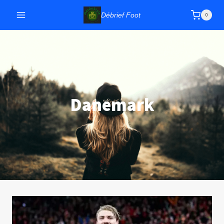
Aller
Débrief Foot
0
au
contenu
Danemark