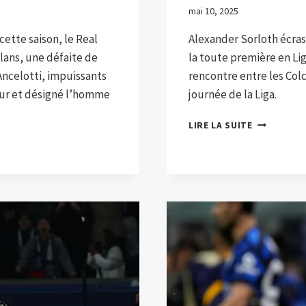
mai 10, 2025
cette saison, le Real
Alexander Sorloth écra
lans, une défaite de
la toute première en Lig
Ancelotti, impuissants
rencontre entre les Col
eur et désigné l’homme
journée de la Liga.
ALEXANDER
LIRE LA SUITE
SORLOTH
ÉCRASE
SEUL
SOCIEDAD
ET
SIGNE
UN
QUADRUPL