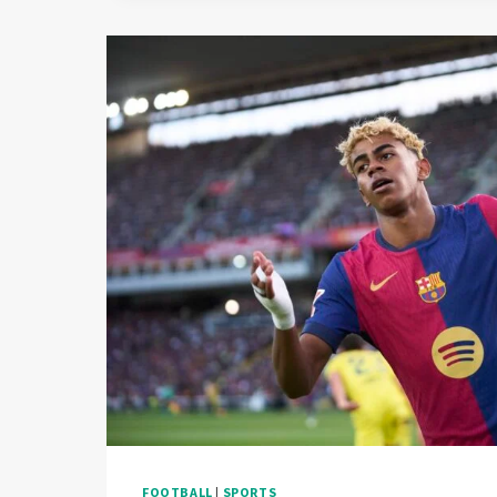
LE
BALLON
LORS
DE
SES
DÉBUTS
AVEC
LES
BLEUS
FOOTBALL
|
SPORTS