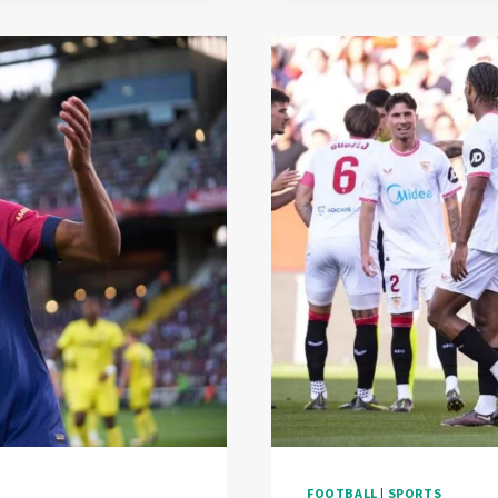
À
MUNICH
POUR
LE
PSG,
TOUT
COMME
L’OM
FOOTBALL
|
SPORTS