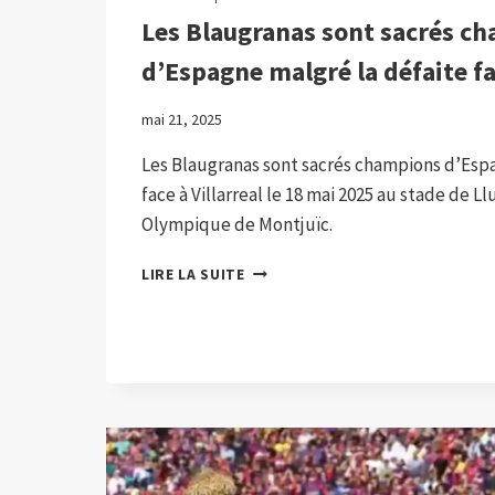
Les Blaugranas sont sacrés c
d’Espagne malgré la défaite fac
mai 21, 2025
Les Blaugranas sont sacrés champions d’Espa
face à Villarreal le 18 mai 2025 au stade de L
Olympique de Montjuïc.
LES
LIRE LA SUITE
BLAUGRANAS
SONT
SACRÉS
CHAMPIONS
D’ESPAGNE
MALGRÉ
LA
DÉFAITE
FACE