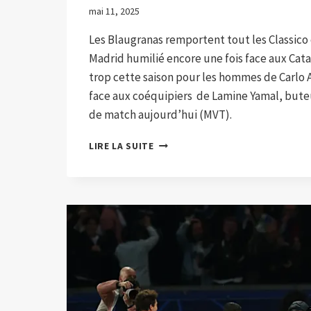
mai 11, 2025
Les Blaugranas remportent tout les Classico 
Madrid humilié encore une fois face aux Cata
trop cette saison pour les hommes de Carlo 
face aux coéquipiers de Lamine Yamal, but
de match aujourd’hui (MVT).
LES
LIRE LA SUITE
BLAUGRANAS
REMPORTENT
TOUT
LES
CLASSICO
CETTE
SAISON,
LE
REAL
MADRID
HUMILIÉ