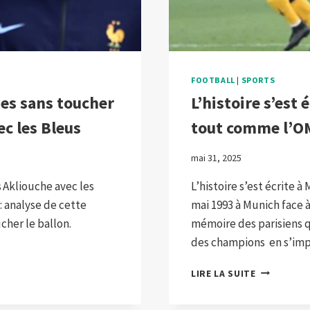
FOOTBALL
|
SPORTS
es sans toucher
L’histoire s’est 
ec les Bleus
tout comme l’O
mai 31, 2025
 Akliouche avec les
L’histoire s’est écrite 
: analyse de cette
mai 1993 à Munich face à
cher le ballon.
mémoire des parisiens q
des champions en s’impo
L’HISTOIRE
LIRE LA SUITE
S’EST
ÉCRITE