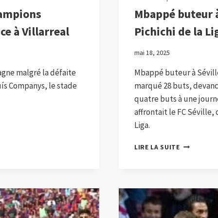
hampions
Mbappé buteur à 
e à Villarreal
Pichichi de la Li
mai 18, 2025
gne malgré la défaite
Mbappé buteur à Séville 
luís Companys, le stade
marqué 28 buts, devanc
quatre buts à une journé
affrontait le FC Séville
Liga.
MBAPPÉ
LIRE LA SUITE
BUTEUR
À
SÉVILLE
ET
FONCE
VERS
LE