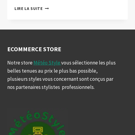
LE
LIRE LA SUITE
FUTUR
DE
KYLIAN
MBAPPÉ
AVEC
LE
ECOMMERCE STORE
REAL
MADRID
Notre store
Météo Style
vous sélectionne les plus
belles tenues au prix le plus bas possible,
plusieurs styles vous concernant sont conçus par
nos partenaires stylistes professionnels.