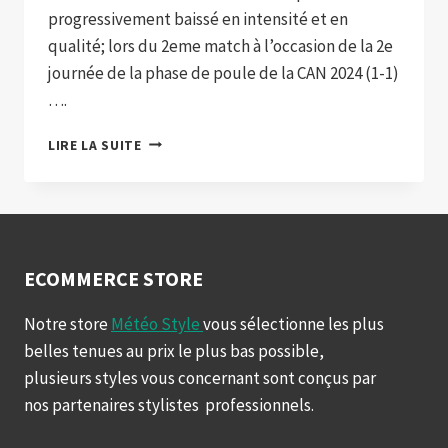
progressivement baissé en intensité et en
qualité; lors du 2eme match à l’occasion de la 2e
journée de la phase de poule de la CAN 2024 (1-1)
….
LA
LIRE LA SUITE
TUNISIE
S’ACCROCHE
ET
RESTE
EN
VIE
ECOMMERCE STORE
FACE
AU
Notre store
Météo Style
vous sélectionne les plus
MALI
belles tenues au prix le plus bas possible,
plusieurs styles vous concernant sont conçus par
nos partenaires stylistes professionnels.