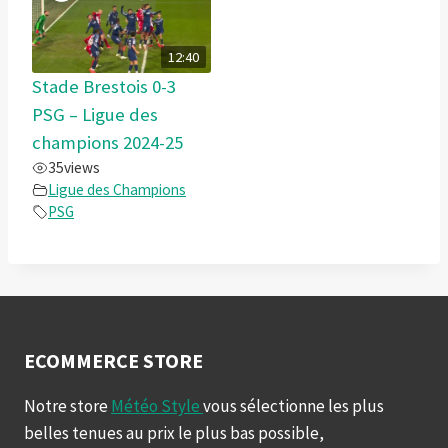
12:40
Stade Brestois 0-3
PSG – Ligue des
champions 2024-25
35
views
Ligue des Champions
PSG
ECOMMERCE STORE
Notre store
Météo Style
vous sélectionne les plus
belles tenues au prix le plus bas possible,