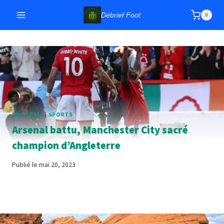
Aller
Débrief Foot
0
au
contenu
FOOTBALL
|
SPORTS
Arsenal battu, Manchester City sacré
champion d’Angleterre
Publié le
mai 20, 2023