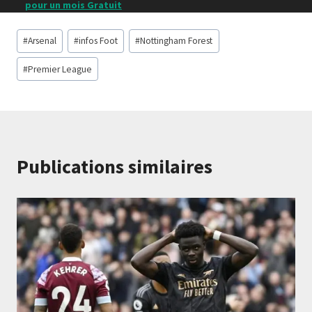
pour un mois Gratuit
Étiquettes
#
Arsenal
#
infos Foot
#
Nottingham Forest
de
la
#
Premier League
publication :
Publications similaires