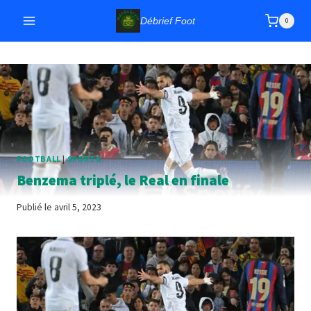
Aller
Débrief Foot
0
au
contenu
FOOTBALL
|
SPORTS
Benzema triplé, le Real en finale
Publié le
avril 5, 2023