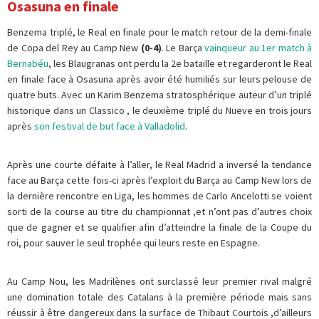
Osasuna en finale
Benzema triplé, le Real en finale pour le match retour de la demi-finale
de Copa del Rey au Camp New
(0-4)
. Le Barça
vainqueur au 1er match à
Bernabéu
, les Blaugranas ont perdu la 2e bataille et regarderont le Real
en finale face à Osasuna après avoir été humiliés sur leurs pelouse de
quatre buts. Avec un Karim Benzema stratosphérique auteur d’un triplé
historique dans un Classico , le deuxième triplé du Nueve en trois jours
après
son festival de but face à Valladolid
.
Après une courte défaite à l’aller, le Real Madrid a inversé la tendance
face au Barça cette fois-ci après l’exploit du Barça au Camp New lors de
la dernière rencontre en Liga, les hommes de Carlo Ancelotti se voient
sorti de la course au titre du championnat ,et n’ont pas d’autres choix
que de gagner et se qualifier afin d’atteindre la finale de la Coupe du
roi, pour sauver le seul trophée qui leurs reste en Espagne.
Au Camp Nou, les Madrilènes ont surclassé leur premier rival malgré
une domination totale des Catalans à la première période mais sans
réussir à être dangereux dans la surface de Thibaut Courtois ,d’ailleurs