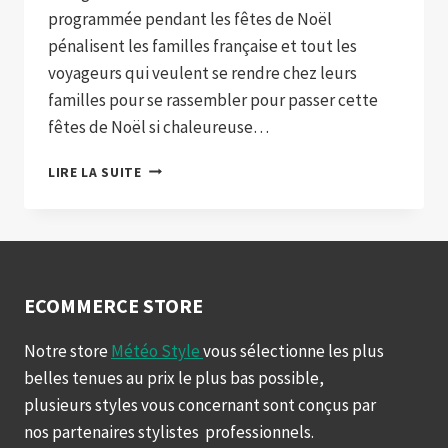
programmée pendant les fêtes de Noël
pénalisent les familles française et tout les
voyageurs qui veulent se rendre chez leurs
familles pour se rassembler pour passer cette
fêtes de Noël si chaleureuse…
GRÈVE
LIRE LA SUITE
SNCF,
QUE
FAIRE
SI
VOTRE
TRAIN
ECOMMERCE STORE
EST
ANNULÉ
Notre store
Météo Style
vous sélectionne les plus
belles tenues au prix le plus bas possible,
plusieurs styles vous concernant sont conçus par
nos partenaires stylistes professionnels.