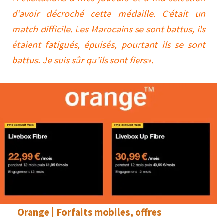
d’avoir décroché cette médaille. C’était un
match difficile. Les Marocains se sont battus, ils
étaient fatigués, épuisés, pourtant ils se sont
battus. Je suis sûr qu’ils sont fiers
»
.
Orange | Forfaits mobiles, offres