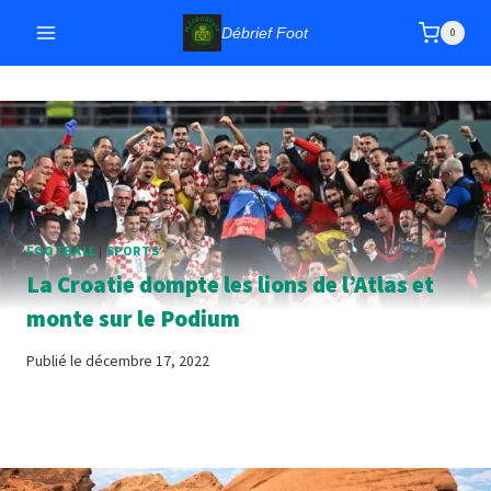
Aller
Débrief Foot
0
au
contenu
FOOTBALL
|
SPORTS
La Croatie dompte les lions de l’Atlas et
monte sur le Podium
Publié le
décembre 17, 2022