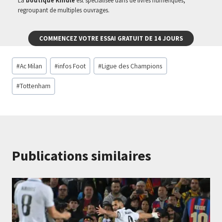
La
boutique Kindle
est spécialisée dans de livres numériques,
regroupant de multiples ouvrages.
COMMENCEZ VOTRE ESSAI GRATUIT DE 14 JOURS
Étiquettes
#
Ac Milan
#
infos Foot
#
Ligue des Champions
de
la
#
Tottenham
publication :
Publications similaires