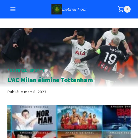
Aller
Débrief Foot
0
au
contenu
FOOTBALL
|
SPORTS
L’AC Milan élimine Tottenham
Publié le
mars 8, 2023