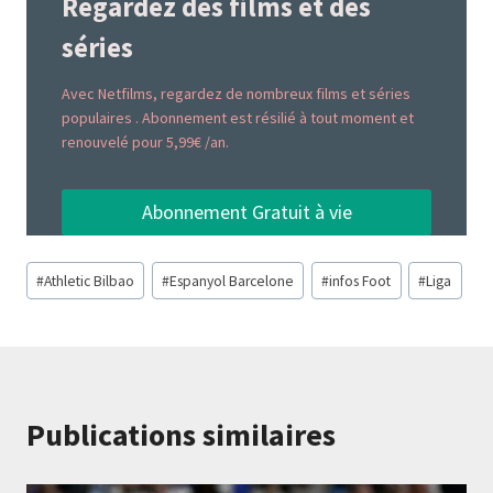
Regardez des films et des
séries
Avec Netfilms, regardez de nombreux films et séries
populaires . Abonnement est résilié à tout moment et
renouvelé pour 5,99€ /an.
Abonnement Gratuit à vie
Étiquettes
#
Athletic Bilbao
#
Espanyol Barcelone
#
infos Foot
#
Liga
de
la
publication :
Publications similaires