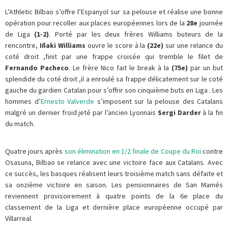
L’Athletic Bilbao s’offre l’Espanyol sur sa pelouse et réalise une bonne
opération pour recoller aux places européennes lors de la
28e
journée
de Liga
(1-2)
. Porté par les deux frères Williams buteurs de la
rencontre,
Iñaki Williams
ouvre le score à la
(22e)
sur une relance du
coté droit ,finit par une frappe croisée qui tremble le filet de
Fernando Pacheco
. Le frère Nico fait le break à la
(75e)
par un but
splendide du coté droit ,il a enroulé sa frappe délicatement sur le coté
gauche du gardien Catalan pour s’offrir son cinquième buts en Liga . Les
hommes d’
Ernesto Valverde
s’imposent sur la pelouse des Catalans
malgré un dernier froid jeté par l’ancien Lyonnais
Sergi Darder
à la fin
du match.
Quatre jours après
son élimination en 1/2 finale de Coupe du Roi
contre
Osasuna, Bilbao se relance avec une victoire face aux Catalans. Avec
ce succès, les basques réalisent leurs troisième match sans défaite et
sa onzième victoire en saison. Les pensionnaires de San Mamés
reviennent provisoirement à quatre points de la 6e place du
classement de la Liga et dernière place européenne occupé par
Villarreal.