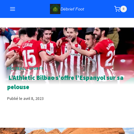
Aller
Débrief Foot
0
au
contenu
FOOTBALL
|
SPORTS
L’Athletic Bilbao s’offre l’Espanyol sur sa
pelouse
Publié le
avril 8, 2023