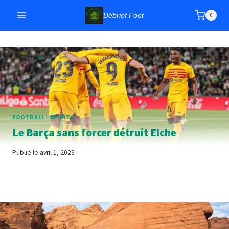
Aller
Débrief Foot
0
au
contenu
FOOTBALL
|
SPORTS
Le Barça sans forcer détruit Elche
Publié le
avril 1, 2023