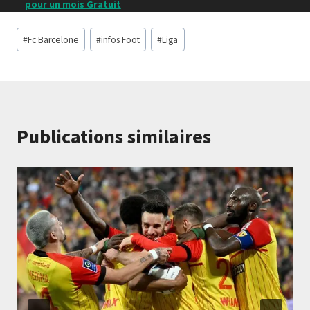
pour un mois Gratuit
Étiquettes
#
Fc Barcelone
#
infos Foot
#
Liga
de
la
publication :
Publications similaires