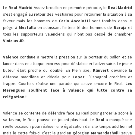
Le
Real Madrid
Assez brouillon en première période, le
Real Madrid
s’est engagé au retour des vestiaires pour retourner la situation à sa
faveur mais les hommes de
Carlo Ancelotti
sont tombés dans le
piège à
Mestalla
en subissant l’intensité des hommes de
Baraja
et
tous les supporteurs valenciens qui n’ont pas cessé de chambrer
Vinicius JR
.
Valence
continue à mettre la pression sur le porteur du ballon et se
lancer dans en attaque express pour déstabiliser l’adversaire. Le jeune
buteur était proche du doublé. En Plein axe,
Kluivert
devance la
défense madrilène et décale pour
Lopez
. L’Espagnol crochète et
frappe. Courtois réalise une parade qui sauve encore le Real.
Les
Merengues souffrent face à Valence qui lutte contre sa
relégation !
Valence se contente de défendre face au Real pour garder le score à
sa faveur, le Real pousse en jouant plus haut. Le
Real
a manqué une
réelle occasion pour réaliser une égalisation dans le temps additionnel
mais le cette fois-ci c’est le gardien géorgien
Mamardashvili
sauve