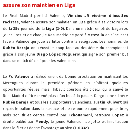
assure son maintien en Liga
Le Real Madrid perd à Valence,
Vinicius JR victime d’insultes
racistes
, Valence assure son maintien en Liga grâce à sa victoire lors
de la
35e
journée de la
Liga (1-0)
. Dans un match rempli de bagarres
,d’insultes et de chao, le Real Madrid se perd à
Mestalla
en s’inclinant
face à Valence qui joue sa lutte contre la relégation. Les hommes de
Rubén Baraja
ont réussi le coup face au deuxième du championnat
grâce à son jeune
Diego López Noguerol
qui signe son premier but
dans un match décisif pour les valenciens.
Le
Fc Valence
a réalisé une très bonne prestation en maitrisant les
Merengues durant la première période en s’offrant quelques
opportunités réelles mais Thibault courtois était celui qui a sauvé le
Real Madrid d’être mené plus d’un but à la pause. Diego Lopez libère
Rubén Baraja
et tous les supporteurs valenciens,
Justin Kluivert
qui
reçois le ballon dans la surface et se retourne rapidement pour tirer,
mais son tir et centre contré par
Tchouameni
, retrouve
Lopez
à
droite oublié par
Mendy
, le jeune Valencien se jette et finit l’action
dans le filet et donne l’avantage au sien
(1-0 33e)
.