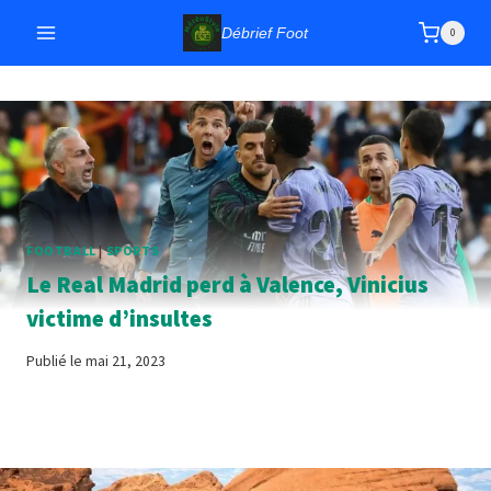
Aller
Débrief Foot
0
au
contenu
FOOTBALL
|
SPORTS
Le Real Madrid perd à Valence, Vinicius
victime d’insultes
Publié le
mai 21, 2023