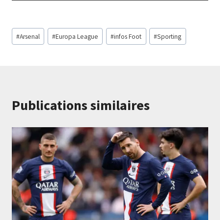
Étiquettes
#
Arsenal
#
Europa League
#
infos Foot
#
Sporting
de
la
publication :
Publications similaires