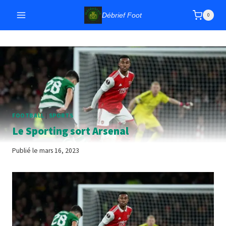
Aller
Débrief Foot
0
au
contenu
FOOTBALL
|
SPORTS
Le Sporting sort Arsenal
Publié le
mars 16, 2023