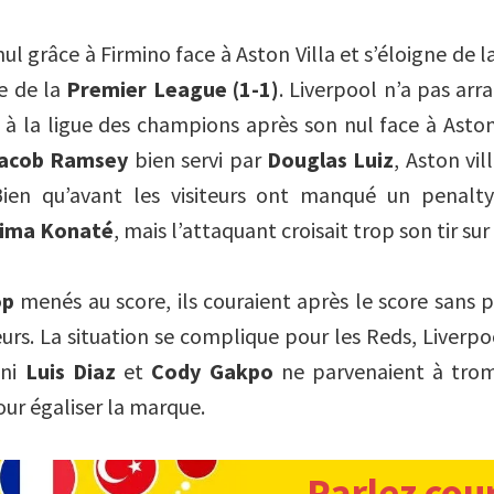
nul grâce à Firmino face à Aston Villa et s’éloigne de 
e de la
Premier League (1-1)
. Liverpool n’a pas arr
 à la ligue des champions après son nul face à Aston 
acob Ramsey
bien servi par
Douglas Luiz
, Aston vi
Bien qu’avant les visiteurs ont manqué un penal
hima Konaté
, mais l’attaquant croisait trop son tir sur 
op
menés au score, ils couraient après le score sans p
urs. La situation se complique pour les Reds, Liverpool
 ni
Luis Diaz
et
Cody Gakpo
ne parvenaient à trom
ur égaliser la marque.
Parlez cou