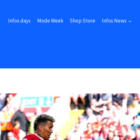
Infos days
Mode Week
Shop Store
Infos News