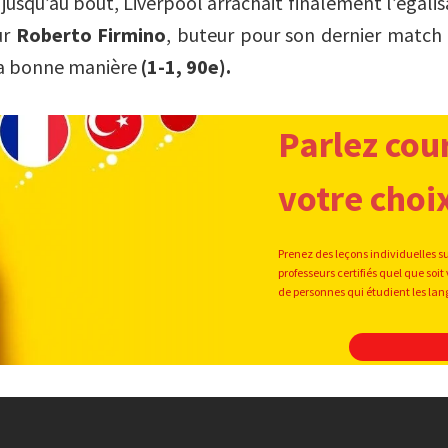
jusqu’au bout, Liverpool arrachait finalement l’égalis
ur
Roberto Firmino
, buteur pour son dernier match à
 la bonne manière
(1-1, 90e).
Parlez cou
votre choi
Prenez des leçons individuelles s
professeurs certifiés quel que s
de personnes qui étudient les la