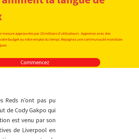
x
ur mesure approuvées par 10 millions d’utilisateurs . Apprenez avec des
oit votre budget ou votre emploi du temps. Rejoignez une communauté mondiale
ngues
Commencez
es Reds n’ont pas pu
but de Cody Gakpo qui
ution est venu par son
tives de Liverpool en