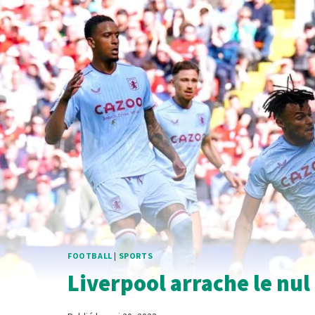
FOOTBALL
|
SPORTS
Liverpool arrache le nul 