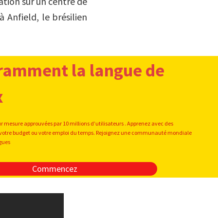
ation sur un centre de
 Anfield, le brésilien
ramment la langue de
x
ur mesure approuvées par 10 millions d’utilisateurs . Apprenez avec des
oit votre budget ou votre emploi du temps. Rejoignez une communauté mondiale
ngues
Commencez