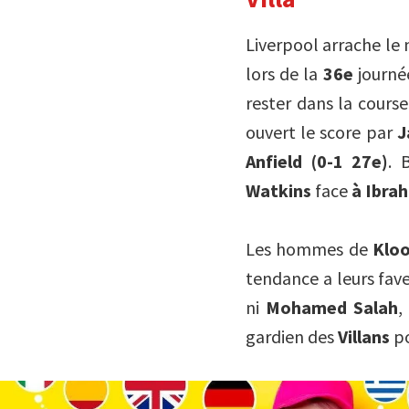
Liverpool arrache le 
lors de la
36e
journé
rester dans la course
ouvert le score par
J
Anfield
(0-1 27e)
. 
Watkins
face
à Ibra
Les hommes de
Klo
tendance a leurs fave
ni
Mohamed Salah
,
gardien des
Villans
po