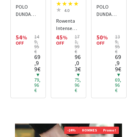
POLO
POLO
4.0
DUNDA
DUNDA
Rowenta
CORE
CORE
Intense
VIOLET
ORANGE
Comfort
54
45
50
14
17
13
%
%
%
9,
1,
9,
OFF
Hot Tour
OFF
OFF
95
99
95
Soufflante
€
€
€
69
96
69
Céramique
,9
,0
,9
et
9€
3€
9€
Radiateur
▼
▼
▼
Chauffant
79,
75,
69,
96
96
96
1000/1400/
€
€
€
2400 W,
Mode Éco,
Silencieux
42 dB(A),
Pour Pièces
jusqu’à 40
-24%
HOMMES
Promo !