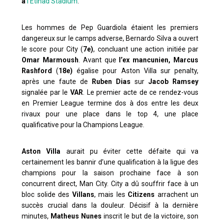
à
l’Etihad Stadium
.
Les hommes de Pep Guardiola étaient les premiers
dangereux sur le camps adverse, Bernardo Silva a ouvert
le score pour City (
7e)
, concluant une action initiée par
Omar Marmoush
. Avant que
l’ex mancunien,
Marcus
Rashford
(
18e)
égalise pour Aston Villa sur penalty,
après une faute de
Ruben D
ias
sur
Jacob Ramsey
signalée par le
VAR
. Le premier acte de ce rendez-vous
en Premier League termine dos à dos entre les deux
rivaux pour une place dans le top 4, une place
qualificative pour la Champions League.
Aston Villa
aurait pu éviter cette défaite qui va
certainement les bannir d’une qualification à la ligue des
champions pour la saison prochaine face à son
concurrent direct, Man City. City a dû souffrir face à un
bloc solide des
Villans
, mais les
Citizens
arrachent un
succès crucial dans la douleur. Décisif à la dernière
minutes,
Matheus Nunes
inscrit le but de la victoire, son