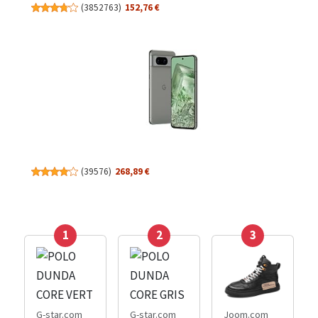
(
3852763
)
152,76 €
(
39576
)
268,89 €
1
2
3
G-star.com
G-star.com
Joom.com