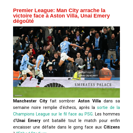
Premier League: Man City arrache la
victoire face à Aston Villa, Unai Emery
dégoûté
Manchester City
fait sombrer
Aston Villa
dans sa
semaine noire remplie d’échecs, après la
sortie de la
Champions League sur le fil face au PSG
. Les hommes
d’
Unai Emery
ont bataillé tout le match pour enfin
encaisser une défaite dans le gong face aux
Citizens