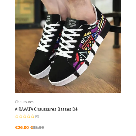
m², LED,...
Chaussures
AIRAVATA Chaussures Basses Dé
(0)
N
o
€
26.00
€
33.99
t
e