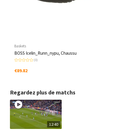
Baskets
BOSS Icelin_Runn_nypu, Chaussu
(0)
N
o
€
89.82
t
e
0
s
u
r
Regardez plus de matchs
5
12:40