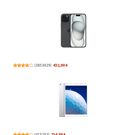
(
3853029
)
432,00 €
(
415783
)
234,89 €