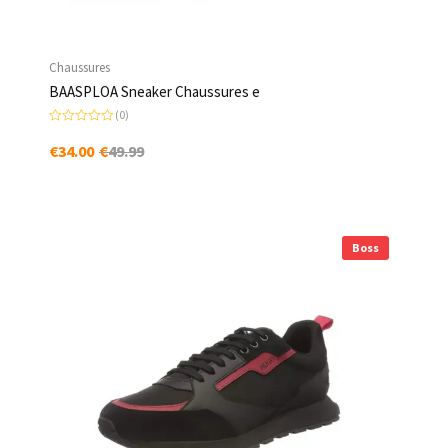
Chaussures
BAASPLOA Sneaker Chaussures e
(0)
N
o
€
34.00
€
49.99
t
e
0
s
u
r
5
Boss