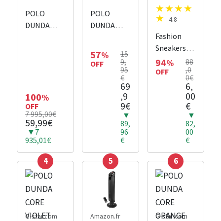
POLO
POLO
4.8
DUNDA
DUNDA
Fashion
CORE VERT
CORE GRIS
Sneakers
57
15
%
Chaussures
94
9,
88
%
OFF
95
,0
sport
OFF
€
0€
69
6,
,9
00
100
%
9€
€
OFF
7 995,00€
▼
▼
59,99€
89,
82,
▼7
96
00
935,01€
€
€
4
5
6
G-star.com
Amazon.fr
G-star.com