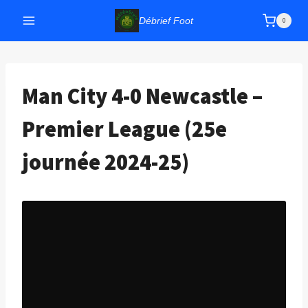
Aller
Débrief Foot
0
au
contenu
Man City 4-0 Newcastle –
Premier League (25e
journée 2024-25)