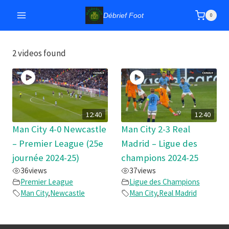
Aller
Débrief Foot
0
au
contenu
2 videos found
12:40
12:40
Man City 4-0 Newcastle
Man City 2-3 Real
– Premier League (25e
Madrid – Ligue des
journée 2024-25)
champions 2024-25
36
views
37
views
Premier League
Ligue des Champions
Man City
,
Newcastle
Man City
,
Real Madrid