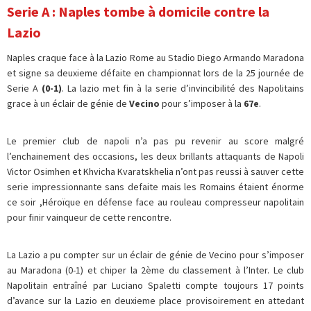
Serie A : Naples tombe à domicile contre la
Lazio
Naples craque face à la Lazio Rome au Stadio Diego Armando Maradona
et signe sa deuxieme défaite en championnat lors de la 25 journée de
Serie A
(0-1)
. La lazio met fin à la serie d’invincibilité des Napolitains
grace à un éclair de génie de
Vecino
pour s’imposer à la
67e
.
Le premier club de napoli n’a pas pu revenir au score malgré
l’enchainement des occasions, les deux brillants attaquants de Napoli
Victor Osimhen et Khvicha Kvaratskhelia n’ont pas reussi à sauver cette
serie impressionnante sans defaite mais les Romains étaient énorme
ce soir ,Héroïque en défense face au rouleau compresseur napolitain
pour finir vainqueur de cette rencontre.
La Lazio a pu compter sur un éclair de génie de Vecino pour s’imposer
au Maradona (0-1) et chiper la 2ème du classement à l’Inter. Le club
Napolitain entraîné par Luciano Spaletti compte toujours 17 points
d’avance sur la Lazio en deuxieme place provisoirement en attedant