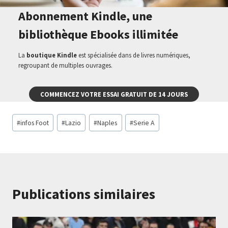
Abonnement Kindle, une
bibliothèque Ebooks illimitée
La
boutique Kindle
est spécialisée dans de livres numériques,
regroupant de multiples ouvrages.
COMMENCEZ VOTRE ESSAI GRATUIT DE 14 JOURS
Étiquettes
#
infos Foot
#
Lazio
#
Naples
#
Serie A
de
la
publication :
Publications similaires