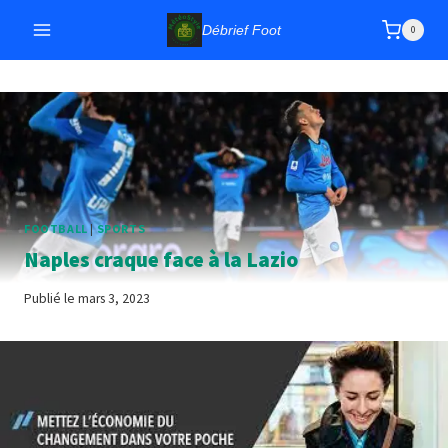
Aller
Débrief Foot
0
au
contenu
FOOTBALL
|
SPORTS
Naples craque face à la Lazio
Publié le
mars 3, 2023