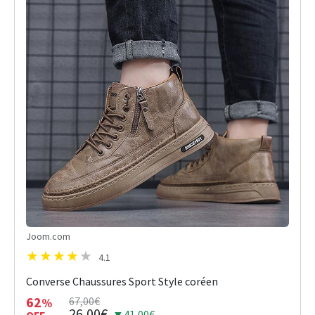
Joom.com
4.1
Converse Chaussures Sport Style coréen
62
67,00€
%
26,00€
▼41,00€