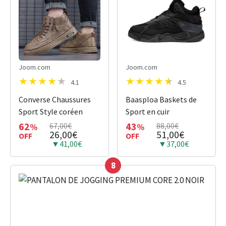
Joom.com
Joom.com
4.1
4.5
Converse Chaussures
Baasploa Baskets de
Sport Style coréen
Sport en cuir
62
43
67,00€
88,00€
%
%
26,00€
51,00€
OFF
OFF
▼41,00€
▼37,00€
8