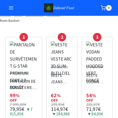
Débrief Foot
0
Accueil
/
Shop
/
Chaussures
/
Baskets
/
Chaussure BOSS Homme Bulton
Runn Basket
1
2
3
G-star.com
G-star.com
G-star.com
VESTE
VESTE
PANTALON DE
JEANS
VODAN
SURVÊTEMENT
VESTE ARC
PADDED
G-STAR
3D SLIM
HOODED
99
62
54
%
%
%
PREMIUM
OFF
OFF
OFF
BLEU CIEL
VERT
7 995,00€
299,95€
155,97€
CORE 2.0
FONCE
79,95€
114,97€
71,97€
▼7
ROUGE
915,05€
▼184,98€
▼84,00€