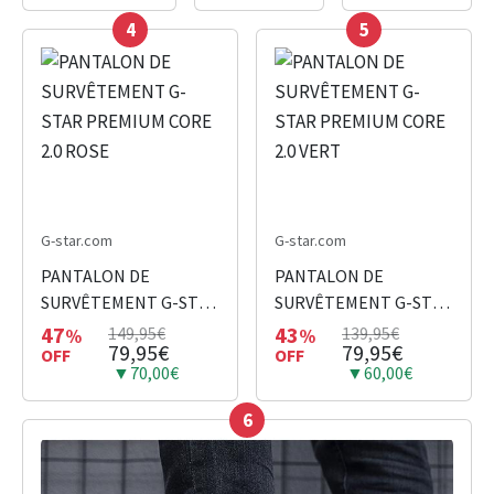
4
5
G-star.com
G-star.com
PANTALON DE
PANTALON DE
SURVÊTEMENT G-STAR
SURVÊTEMENT G-STAR
PREMIUM CORE 2.0
PREMIUM CORE 2.0
47
43
149,95€
139,95€
%
%
79,95€
79,95€
ROSE
OFF
VERT
OFF
▼70,00€
▼60,00€
6