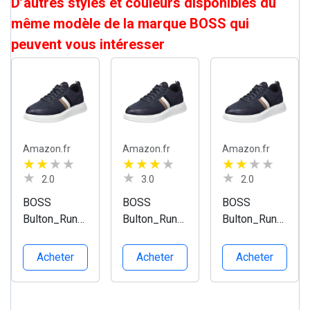
D’autres styles et couleurs disponibles du
même modèle de la marque BOSS qui
peuvent vous intéresser
Amazon.fr
Amazon.fr
Amazon.fr
2.0
3.0
2.0
BOSS
BOSS
BOSS
Bulton_Runn
Bulton_Runn
Bulton_Runn
_knwb,
_knwb,
_knwb,
Basket
Basket
Basket
Acheter
Acheter
Acheter
Homme, Gris
Homme, Bleu
Homme, Gris
foncé
Foncé
moyen