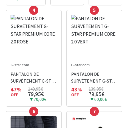
4
5
G-star.com
G-star.com
PANTALON DE
PANTALON DE
SURVÊTEMENT G-STAR
SURVÊTEMENT G-STAR
PREMIUM CORE 2.0
PREMIUM CORE 2.0
47
43
149,95€
139,95€
%
%
79,95€
79,95€
ROSE
OFF
VERT
OFF
▼70,00€
▼60,00€
6
7