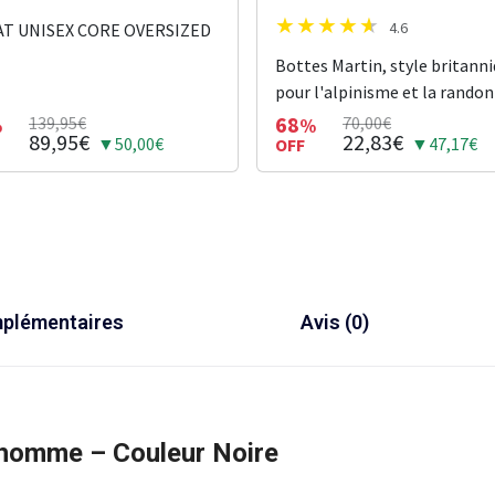
4.6
T UNISEX CORE OVERSIZED
Bottes Martin, style britann
pour l'alpinisme et la rando
68
139,95€
70,00€
%
%
89,95€
22,83€
▼50,00€
▼47,17€
OFF
mplémentaires
Avis (0)
 homme – Couleur Noire