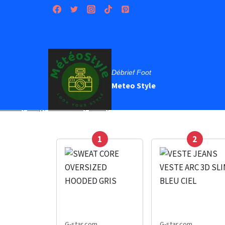
Débrief Foot
Meteo Style
Accueil
/
Shop
/
Chaussures
/
Botte
/
Chaussure G-Star Bottes Noxe
1
2
G-star.com
G-star.com