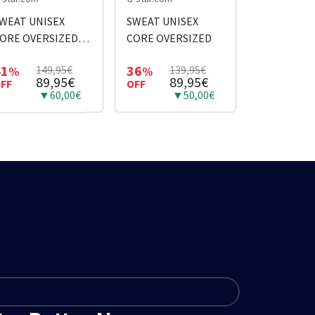
WEAT UNISEX
SWEAT UNISEX
ORE OVERSIZED
CORE OVERSIZED
LEU CIEL
41
36
149,95€
139,95€
%
%
89,95€
89,95€
FF
OFF
▼60,00€
▼50,00€