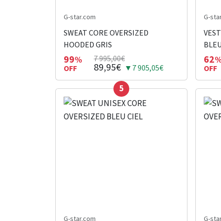
G-star.com
G-sta
SWEAT CORE OVERSIZED
VEST
HOODED GRIS
BLEU
99
62
7 995,00€
%
89,95€
▼7 905,05€
OFF
OFF
5
G-star.com
G-sta