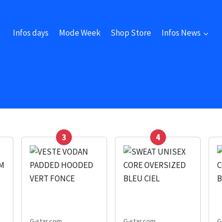
Infos days
Mode Week
Shop Store
Infos News
3
4
G-star.com
G-star.com
G