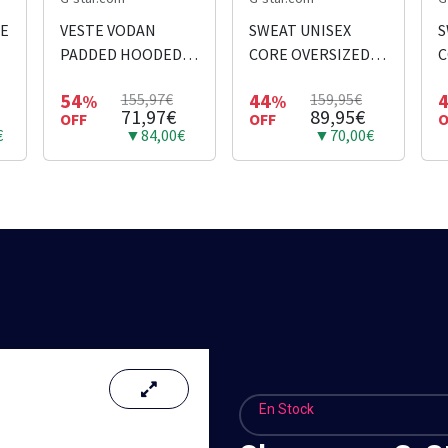
TE
VESTE VODAN
SWEAT UNISEX
S
PADDED HOODED
CORE OVERSIZED
C
VERT FONCE
BLEU CIEL
B
54
44
155,97€
159,95€
%
%
71,97€
89,95€
OFF
OFF
O
€
▼84,00€
▼70,00€
En Stock