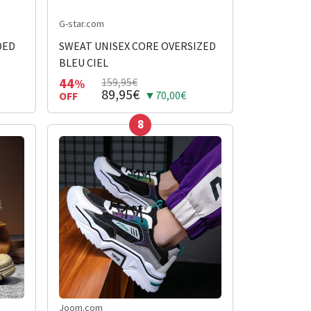
G-star.com
DED
SWEAT UNISEX CORE OVERSIZED
BLEU CIEL
44
159,95€
%
89,95€
▼70,00€
OFF
8
Joom.com