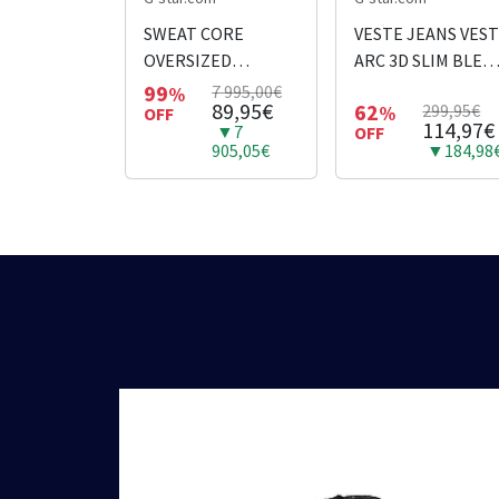
SWEAT CORE
VESTE JEANS VES
OVERSIZED
ARC 3D SLIM BLEU
HOODED GRIS
CIEL
99
7 995,00€
%
89,95€
62
299,95€
%
OFF
114,97€
▼7
OFF
905,05€
▼184,98