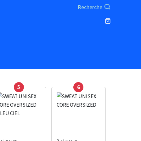
Recherche
5
6
-star.com
G-star.com