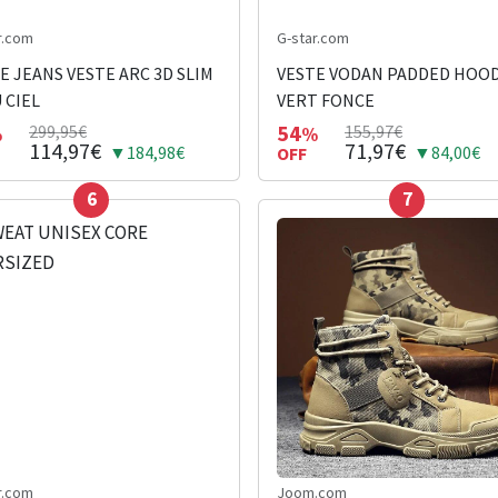
r.com
G-star.com
E JEANS VESTE ARC 3D SLIM
VESTE VODAN PADDED HOO
 CIEL
VERT FONCE
54
299,95€
155,97€
%
%
114,97€
71,97€
▼184,98€
▼84,00€
OFF
6
7
r.com
Joom.com