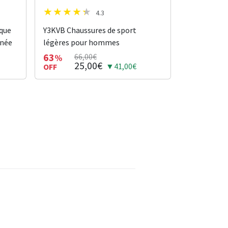
4.3
ique
Y3KVB Chaussures de sport
nnée
légères pour hommes
63
66,00€
%
25,00€
▼41,00€
OFF