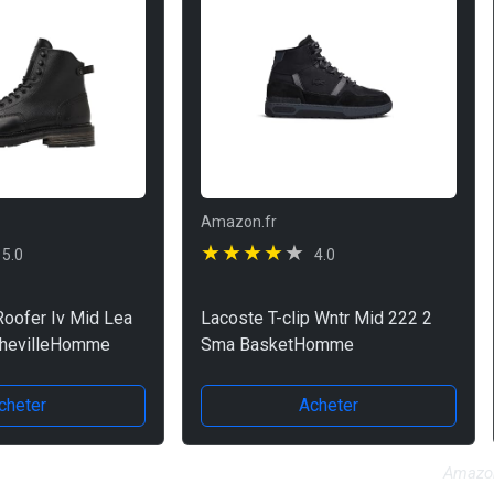
Amazon.fr
5.0
4.0
oofer Iv Mid Lea
Lacoste T-clip Wntr Mid 222 2
chevilleHomme
Sma BasketHomme
cheter
Acheter
Amazon