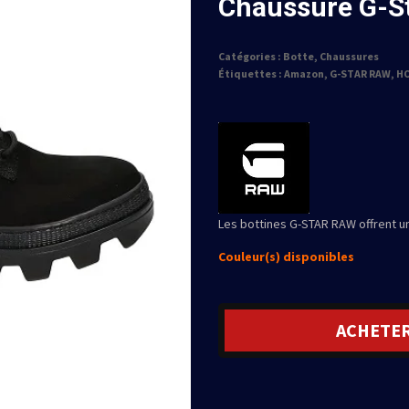
Chaussure G-St
Catégories :
Botte
,
Chaussures
Étiquettes :
Amazon
,
G-STAR RAW
,
H
Les bottines G-STAR RAW offrent un
Couleur(s) disponibles
ACHETE