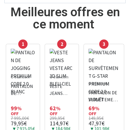
Meilleures offres en
ce moment
1
2
3
G-star.com
G-star.com
G-star.com
PANTALON
VESTE
PANTALON DE
DE
JEANS
SURVÊTEMENT
JOGGING
VESTE ARC
G-STAR
PREMIUM
3D SLIM
99
62
69
%
%
%
OFF
OFF
PREMIUM
OFF
CORE 2.0
BLEU CIEL
7 995,00€
299,95€
149,95€
CORE 2.0
BLANC
79,95€
114,97€
47,97€
VIOLET
▼7 915,05€
▼184,98€
▼101,98€