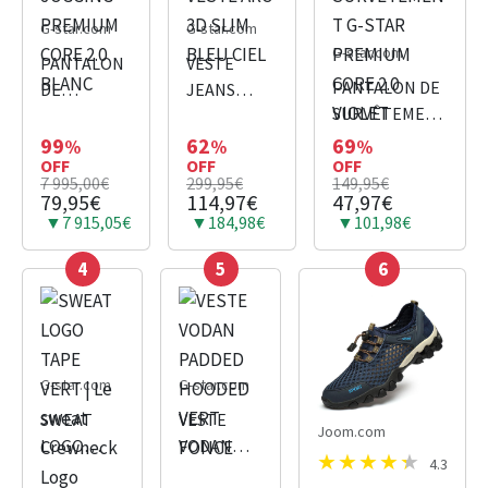
G-star.com
G-star.com
G-star.com
PANTALON
VESTE
PANTALON DE
DE
JEANS
SURVÊTEMENT
JOGGING
VESTE ARC
G-STAR
PREMIUM
3D SLIM
99
62
69
%
%
%
OFF
OFF
PREMIUM
OFF
CORE 2.0
BLEU CIEL
7 995,00€
299,95€
149,95€
CORE 2.0
BLANC
79,95€
114,97€
47,97€
VIOLET
▼7 915,05€
▼184,98€
▼101,98€
4
5
6
G-star.com
G-star.com
SWEAT
VESTE
Joom.com
LOGO
VODAN
4.3
TAPE VERT
PADDED