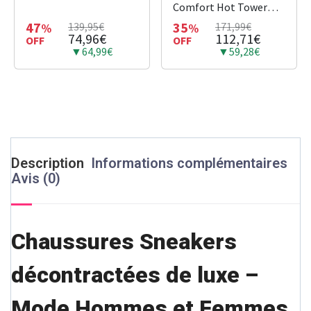
Comfort Hot Tower
Ceramic Fan and Heater
47
35
139,95€
171,99€
%
%
74,96€
112,71€
OFF
1000/1400/2400 W, Eco
OFF
▼64,99€
▼59,28€
Mode, Quiet 42 dB(A),
For Rooms up to 40 m²,
LED, SO9420F0, Black
Description
Informations complémentaires
Avis (0)
Chaussures Sneakers
décontractées de luxe –
Mode Hommes et Femmes