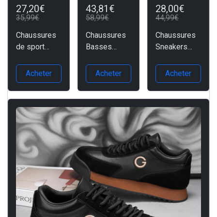
27,20€
43,81€
28,00€
35,99€
58,99€
44,99€
Chaussures
Chaussures
Chaussures
de sport
Basses
Sneakers
imperméable
tendances
décontractée
s
de sport
s de luxe
Acheter
Acheter
Acheter
antidérapant
es