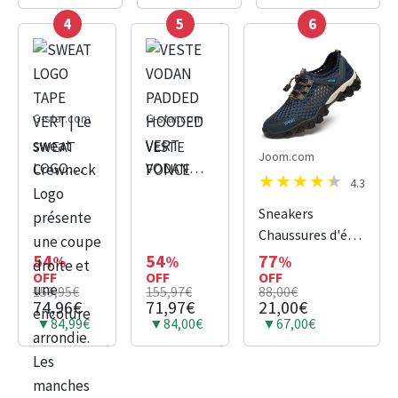
4
5
6
G-star.com
G-star.com
SWEAT
VESTE
Joom.com
LOGO
VODAN
4.3
TAPE VERT
PADDED
| Le sweat
HOODED
Sneakers
Crewneck
VERT
Chaussures d'été
Logo
FONCE
pour la
54
54
77
%
%
%
présente
OFF
OFF
randonnée
OFF
159,95€
155,97€
88,00€
une coupe
74,96€
71,97€
21,00€
droite et
▼84,99€
▼84,00€
▼67,00€
une
encolure
arrondie.