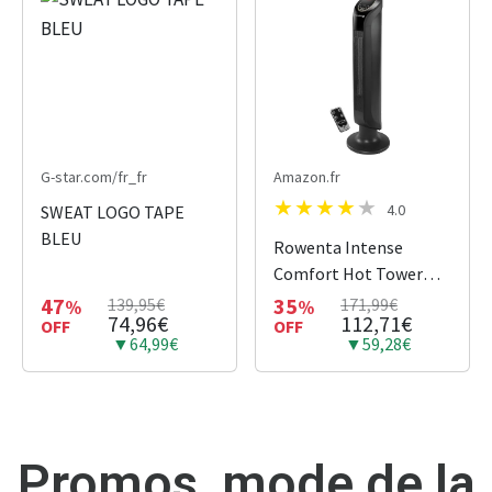
Les
manches
et la taille
sont
côtelées
pour une
finition...
G-star.com/fr_fr
Amazon.fr
4.0
SWEAT LOGO TAPE
BLEU
Rowenta Intense
Comfort Hot Tower
Ceramic Fan and Heater
47
35
139,95€
171,99€
%
%
74,96€
112,71€
OFF
1000/1400/2400 W, Eco
OFF
▼64,99€
▼59,28€
Mode, Quiet 42 dB(A),
For Rooms up to 40 m²,
LED, SO9420F0, Black
Promos, mode de la