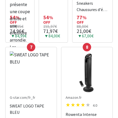
| Le sweat
HOODED
Sneakers
Crewneck
VERT
Chaussures d'été
Logo
FONCE
pour la
54
54
77
%
%
%
présente
OFF
OFF
randonnée
OFF
159,95€
155,97€
88,00€
une coupe
74,96€
71,97€
21,00€
droite et
▼84,99€
▼84,00€
▼67,00€
une
encolure
7
8
arrondie.
Les
manches
et la taille
sont
côtelées
pour une
finition...
G-star.com/fr_fr
Amazon.fr
4.0
SWEAT LOGO TAPE
BLEU
Rowenta Intense