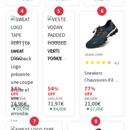
4
5
6
G-star.com
G-star.com
SWEAT
VESTE
Joom.com
LOGO
VODAN
4.3
TAPE VERT
PADDED
| Le sweat
HOODED
Sneakers
Crewneck
VERT
Chaussures d'été
Logo
FONCE
pour la
54
54
77
%
%
%
présente
OFF
OFF
randonnée
OFF
159,95€
155,97€
88,00€
une coupe
74,96€
71,97€
21,00€
droite et
▼84,99€
▼84,00€
▼67,00€
une
encolure
7
8
arrondie.