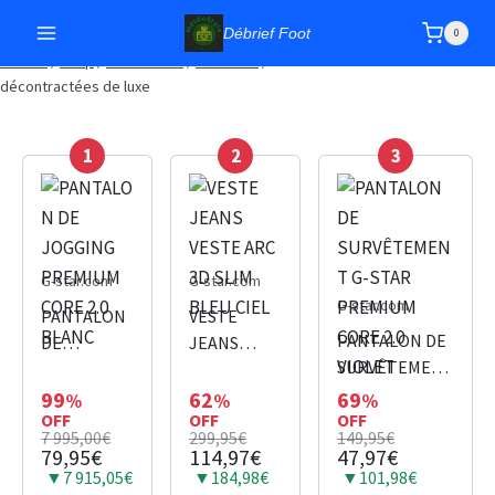
Débrief Foot
0
Accueil
/
Shop
/
Chaussures
/
Sneakers
/
Chaussures Sneakers
décontractées de luxe
1
2
3
G-star.com
G-star.com
G-star.com
PANTALON
VESTE
PANTALON DE
DE
JEANS
SURVÊTEMENT
JOGGING
VESTE ARC
G-STAR
PREMIUM
3D SLIM
99
62
69
%
%
%
OFF
OFF
PREMIUM
OFF
CORE 2.0
BLEU CIEL
7 995,00€
299,95€
149,95€
CORE 2.0
BLANC
79,95€
114,97€
47,97€
VIOLET
▼7 915,05€
▼184,98€
▼101,98€