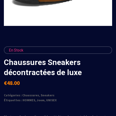
En Stock
Chaussures Sneakers
décontractées de luxe
€
48.00
Catégories :
Chaussures
,
Sneakers
Étiquettes :
HOMMES
,
Joom
,
UNISEX