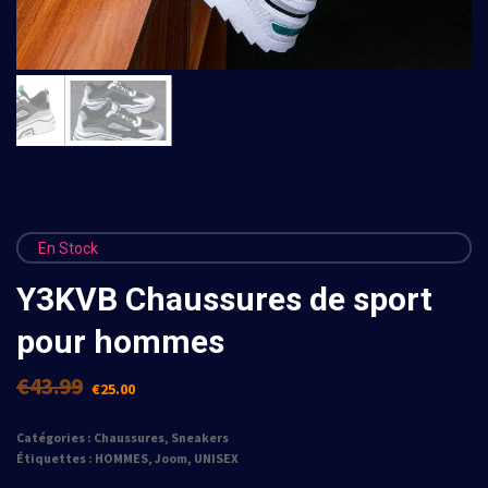
En Stock
Y3KVB Chaussures de sport
pour hommes
€
43.99
€
25.00
Catégories :
Chaussures
,
Sneakers
Étiquettes :
HOMMES
,
Joom
,
UNISEX