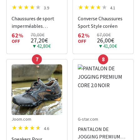
3.9
4.1
Chaussures de sport
Converse Chaussures
imperméables
Sport Style coréen
antidérapantes
62
62
70,00€
67,00€
%
%
27,20€
26,00€
OFF
OFF
▼42,80€
▼41,00€
7
8
Joom.com
G-star.com
4.6
PANTALON DE
JOGGING PREMIUM
Sneakers Pour