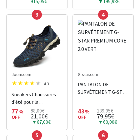
915,05€
▼199,98€
3
4
Joom.com
G-star.com
4.3
PANTALON DE
SURVÊTEMENT G-STAR
Sneakers Chaussures
PREMIUM CORE 2.0
d'été pour la
VERT
randonnée
77
43
88,00€
139,95€
%
%
21,00€
79,95€
OFF
OFF
▼67,00€
▼60,00€
5
6