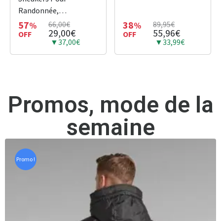
CORE 2.0 NOIR
Randonnée,
Antidérapant et
57
38
66,00€
89,95€
%
%
29,00€
55,96€
Respirant
OFF
OFF
▼37,00€
▼33,99€
Promos, mode de la
semaine
Promo !