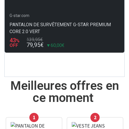
G-star.com
PANTALON DE SURVÊTEMENT G-STAR PREMIUM
CORE 2.0 VERT
43
139,95€
%
79,95€
OFF
▼60,00€
Meilleures offres en
ce moment
1
2