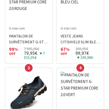
G-star.com
G-star.com
PANTALON DE
VESTE JEANS
SURVÊTEMENT G-STAR
CITISHIELD SLIM BLEU
PREMIUM CORE 2.0
CIEL
99
67
7 995,00€
299,95€
%
%
79,95€
99,97€
▼7
ROUGE
OFF
OFF
915,05€
▼199,98€
3
4