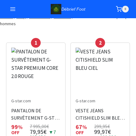
Débrief Foot
0
Accueil
/
Shop
/
Chaussures
/
Sneakers
/
Y3KVB Chaussures de sport pour
hommes
1
2
G-star.com
G-star.com
PANTALON DE
VESTE JEANS
SURVÊTEMENT G-STAR
CITISHIELD SLIM BLEU
PREMIUM CORE 2.0
CIEL
99
67
7 995,00€
299,95€
%
%
79,95€
99,97€
▼7
ROUGE
OFF
OFF