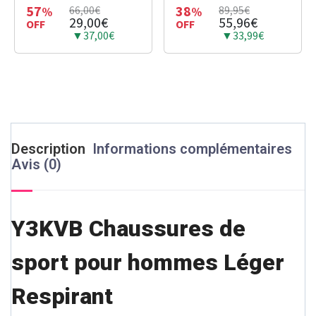
Antidérapant et
57
38
66,00€
89,95€
%
%
29,00€
55,96€
Respirant
OFF
OFF
▼37,00€
▼33,99€
Description
Informations complémentaires
Avis (0)
Y3KVB Chaussures de
sport pour hommes Léger
Respirant