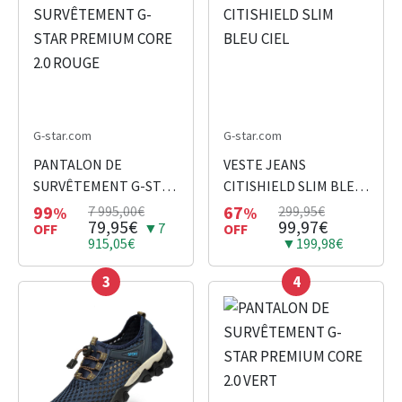
G-star.com
G-star.com
PANTALON DE
VESTE JEANS
SURVÊTEMENT G-STAR
CITISHIELD SLIM BLEU
PREMIUM CORE 2.0
CIEL
99
67
7 995,00€
299,95€
%
%
79,95€
99,97€
▼7
ROUGE
OFF
OFF
915,05€
▼199,98€
3
4