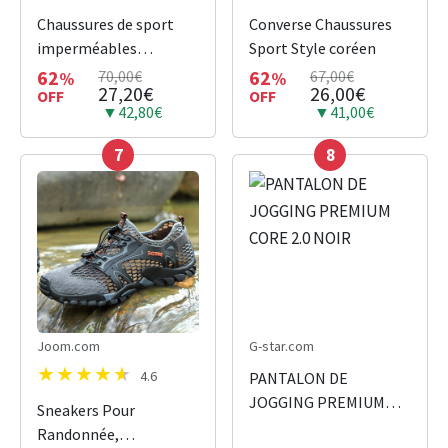
Chaussures de sport
Converse Chaussures
imperméables
Sport Style coréen
antidérapantes
62
62
70,00€
67,00€
%
%
27,20€
26,00€
OFF
OFF
▼42,80€
▼41,00€
7
8
Joom.com
G-star.com
4.6
PANTALON DE
JOGGING PREMIUM
Sneakers Pour
CORE 2.0 NOIR
Randonnée,