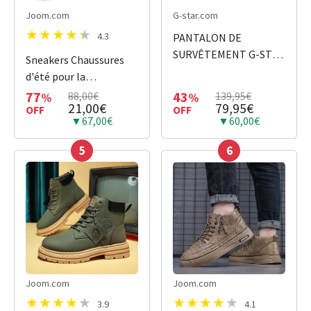
Joom.com
G-star.com
4.3
PANTALON DE
SURVÊTEMENT G-STAR
Sneakers Chaussures
PREMIUM CORE 2.0
d'été pour la
VERT
randonnée
77
43
88,00€
139,95€
%
%
21,00€
79,95€
OFF
OFF
▼67,00€
▼60,00€
5
6
Joom.com
Joom.com
3.9
4.1