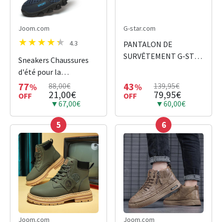
Joom.com
G-star.com
4.3
PANTALON DE
SURVÊTEMENT G-STAR
Sneakers Chaussures
PREMIUM CORE 2.0
d'été pour la
VERT
randonnée
77
43
88,00€
139,95€
%
%
21,00€
79,95€
OFF
OFF
▼67,00€
▼60,00€
5
6
Joom.com
Joom.com