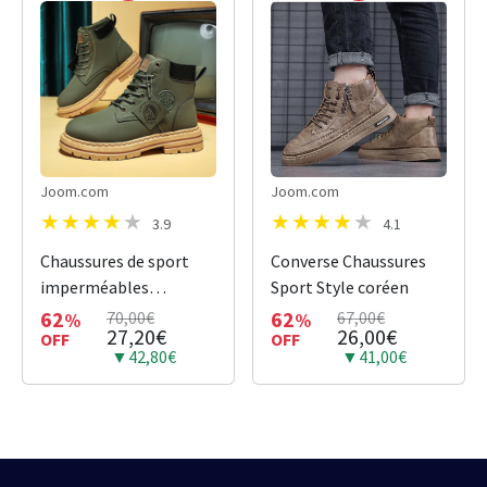
Joom.com
Joom.com
3.9
4.1
Chaussures de sport
Converse Chaussures
imperméables
Sport Style coréen
antidérapantes
62
62
70,00€
67,00€
%
%
27,20€
26,00€
OFF
OFF
▼42,80€
▼41,00€