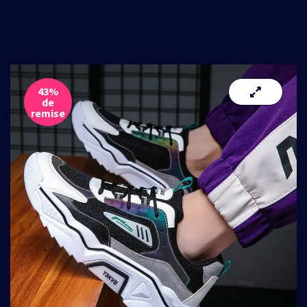
43%
de
remise