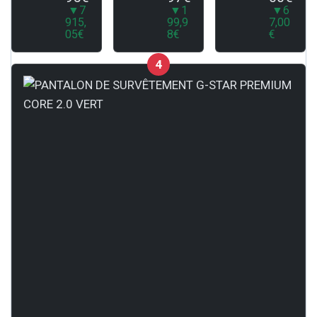
▼7
▼1
▼6
915,
99,9
7,00
05€
8€
€
4