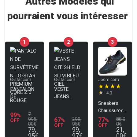
Autres Modèles qui
pourraient vous intéresser
1
2
3
G-star.com
G-star.com
Joom.com
PANTALON
VESTE
4.3
DE
JEANS
Sneakers
SURVÊTEME
CITISHIELD
Chaussures
NT G-STAR
SLIM BLEU
99
7
%
d'été pour la
PREMIUM
CIEL
995,
67
299,
77
88,0
%
%
OFF
00€
95€
0€
OFF
randonnée
OFF
CORE 2.0
79,
99,
21,
ROUGE
95€
97€
00€