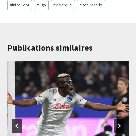
Étiquettes
#
infos Foot
#
Liga
#
Majorque
#
Real Madrid
de
la
publication :
Publications similaires