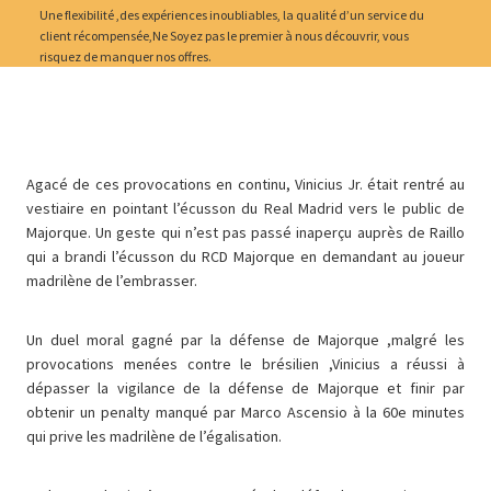
Une flexibilité ,des expériences inoubliables, la qualité d’un service du
client récompensée,Ne Soyez pas le premier à nous découvrir, vous
risquez de manquer nos offres.
Agacé de ces provocations en continu, Vinicius Jr. était rentré au
vestiaire en pointant l’écusson du Real Madrid vers le public de
Majorque. Un geste qui n’est pas passé inaperçu auprès de Raillo
qui a brandi l’écusson du RCD Majorque en demandant au joueur
madrilène de l’embrasser.
Un duel moral gagné par la défense de Majorque ,malgré les
provocations menées contre le brésilien ,Vinicius a réussi à
dépasser la vigilance de la défense de Majorque et finir par
obtenir un penalty manqué par Marco Ascensio à la 60e minutes
qui prive les madrilène de l’égalisation.