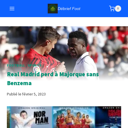
Aller
Débrief Foot
0
au
contenu
FOOTBALL
|
SPORTS
Real Madrid perd à Majorque sans
Benzema
Publié le
février 5, 2023