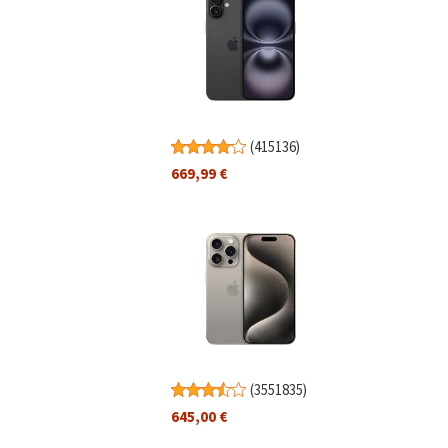
(
415136
)
669,99 €
(
3551835
)
645,00 €