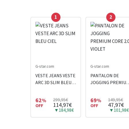
1
2
G-star.com
G-star.com
VESTE JEANS VESTE
PANTALON DE
ARC 3D SLIM BLEU
JOGGING PREMIU
CIEL
CORE 2.0 VIOLET
62
69
299,95€
149,95€
%
%
114,97€
47,97€
OFF
OFF
▼184,98€
▼101,98€