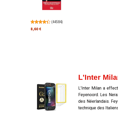
(
44584
)
8,60 €
L'Inter Mil
L’Inter Milan a effec
Feyenoord. Les Neraz
des Néerlandais. Feye
technique des Italien