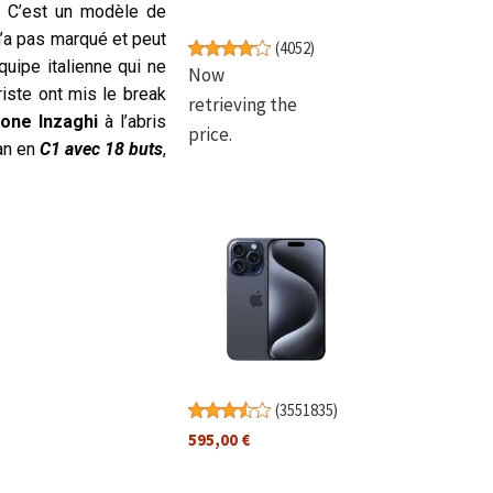
t. C’est un modèle de
’a pas marqué et peut
(
4052
)
quipe italienne qui ne
Now
iste ont mis le break
retrieving the
one Inzaghi
à l’abris
price.
lan en
C1 avec 18 buts
,
(
3551835
)
595,00 €