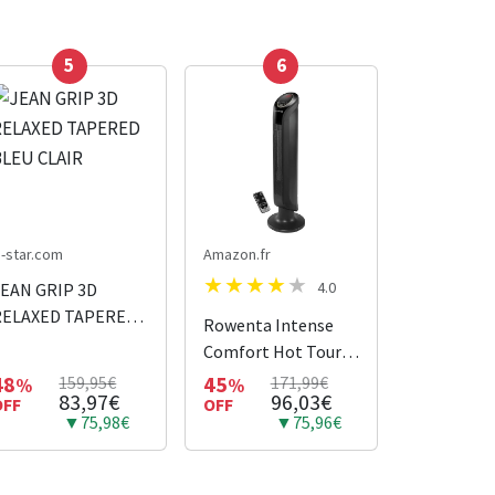
5
6
-star.com
Amazon.fr
4.0
JEAN GRIP 3D
RELAXED TAPERED
Rowenta Intense
BLEU CLAIR
Comfort Hot Tour
Soufflante
48
45
159,95€
171,99€
%
%
83,97€
96,03€
OFF
Céramique et
OFF
▼75,98€
▼75,96€
Radiateur Chauffant
1000/1400/2400 W,
Mode Éco, Silencieux