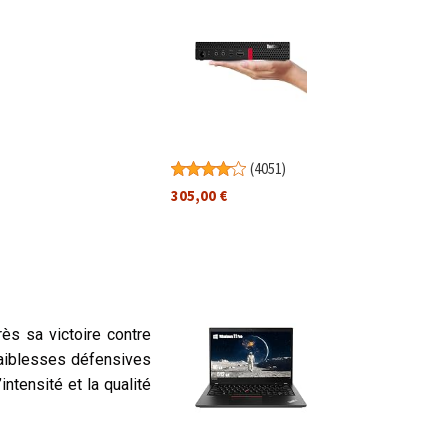
(
4051
)
305,00 €
rès sa victoire contre
faiblesses défensives
ntensité et la qualité