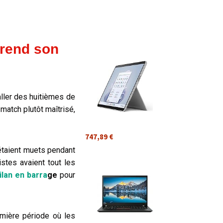
prend son
aller des huitièmes de
match plutôt maîtrisé,
747,89 €
 étaient muets pendant
stes avaient tout les
Milan en barra
ge
pour
remière période où les