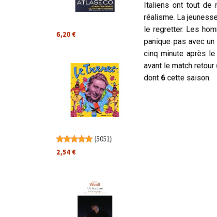
Italiens ont tout de
réalisme. La jeuness
le regretter. Les h
6,20 €
panique pas avec un 
cinq minute après le
avant le match retour
dont
6
cette saison.
(
5051
)
2,54 €