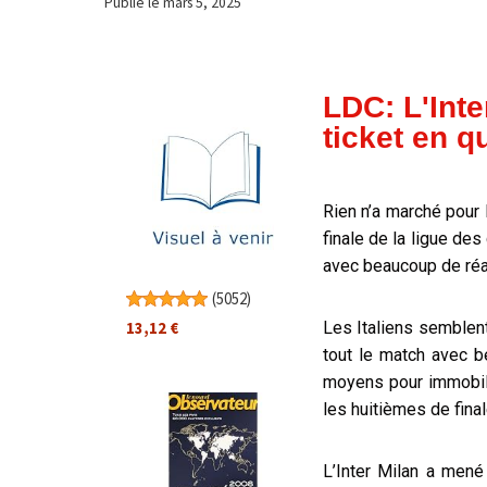
Publié le
mars 5, 2025
LDC: L'Int
ticket en q
Rien n’a marché pour
finale de la ligue de
avec beaucoup de réa
(
5052
)
13,12 €
Les Italiens semblent
tout le match avec b
moyens pour immobili
les huitièmes de fina
L’Inter Milan a men