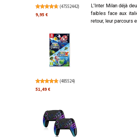
L’Inter Milan déjà de
(
47552442
)
faibles face aux ita
9,95 €
retour, leur parcours 
(
485524
)
51,49 €