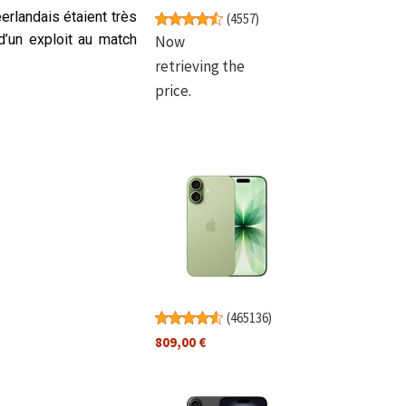
erlandais étaient très
(
4557
)
d’un exploit au match
Now
retrieving the
price.
(
465136
)
809,00 €