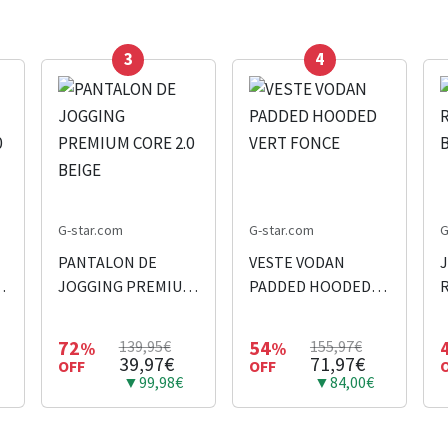
3
4
G-star.com
G-star.com
G
PANTALON DE
VESTE VODAN
M
JOGGING PREMIUM
PADDED HOODED
CORE 2.0 BEIGE
VERT FONCE
72
54
139,95€
155,97€
%
%
39,97€
71,97€
OFF
OFF
▼99,98€
▼84,00€