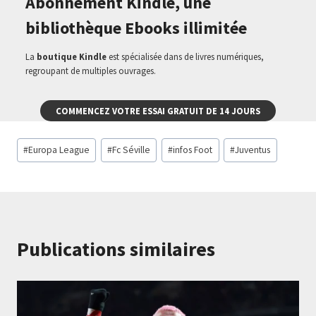
Abonnement Kindle, une
bibliothèque Ebooks illimitée
La
boutique Kindle
est spécialisée dans de livres numériques,
regroupant de multiples ouvrages.
COMMENCEZ VOTRE ESSAI GRATUIT DE 14 JOURS
Étiquettes
#
Europa League
#
Fc Séville
#
infos Foot
#
Juventus
de
la
publication :
Publications similaires