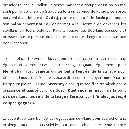
premier touché du ballon, le serbe parvient à récupérer un ballon mal
sorti par la défense de Séville suite à un service de Rabiot, Le Serbe
parvient à se défaire de
Gudelj
, profite d’un raté de
Badé
pour piquer
son ballon devant
Bounou
et permet à la Juventus de devancer les
sévillans sur leurs pelouse. Dans la foulée, les Sevillans poussent et
pressent sur le porteur du ballon en créant le danger dans la surface
des Bianconeri.
Le remplaçant sévillan
Sosu
rend le compteur à zéro sur une
égalisation somptueuse. Le Coaching gagnant également pour
Mendilibar
avec
Lamela
qui se bat à l’entrée de la surface pour
décaler
Suso
, qui élimine
Locatelli
avant d’envoyer une énorme
frappe en pleine lucarne.
Szczesny
n’a vu que son filet tremblait par la
puissance et qualité du tir de Sosu !
Quel énorme match de la part
des sévillans
,
les rois de la League Europa, sur 6 finales jouées, 6
coupes gagnées.
La Juventus a tenu bon après l’égalisation sévillane pour accrocher une
prolongation qui n’a pas suivi le court du match puisque
Lamela
lance