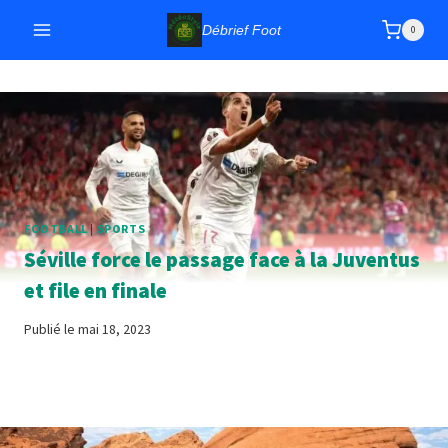
Aller
Débrief Foot
0
au
contenu
FOOTBALL
|
SPORTS
Séville force le passage face à la Juventus
et file en finale
Publié le
mai 18, 2023