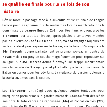
se qualifie en finale pour la 7e fois de son
histoire
Séville force le passage face à la Juventus et file en finale de League
Europa pour la septième fois de son histoire lors de match retour de la
demi-finale de
League Europa (2-1)
. Les
Sévillans
ont renversé les
Bianconeri
sur tout les niveaux, après plusieurs tentatives menées
par les joueurs de
José Luis Mendilibar
, mais
Szczęsny
a toujours été
au bon endroit pour repousser le ballon, sur la tête d’
Ocampos
à la
24e
, l’argentin coupe parfaitement au premier poteau un centre de
Navas
mais
Szczęsny
se couche magnifiquement pour repousser sur
sa ligne. A la
35e
,
Marcos Acuña
à envoyé une frappe monumentale
mais la parade de
Szczęsny
était plus belle que le tir pour dévier le
Ballon en corner pour les sévillans. La vigilance du gardien polonais à
laissé la Juventus dans la course.
Les
Bianconeri
ont réagi avec quelques contre tentations pour
marquer en premier mais le gardien marocain
Bounou
était décisif de
son côté. la tête cadrée de repoussée
(14e)
et l’occasion clés
(27e)
mal gérée de
Di Maria
, sur un service en Profondeur, l’argentin se