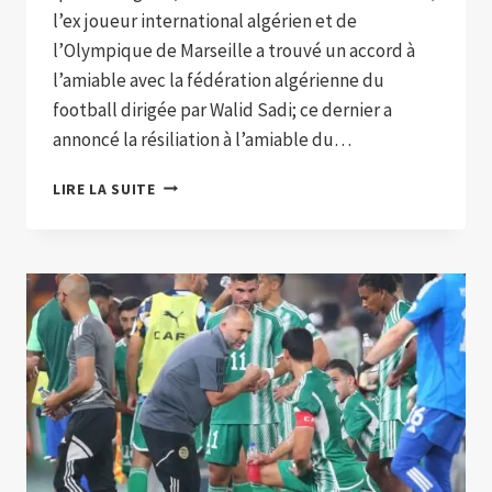
l’ex joueur international algérien et de
l’Olympique de Marseille a trouvé un accord à
l’amiable avec la fédération algérienne du
football dirigée par Walid Sadi; ce dernier a
annoncé la résiliation à l’amiable du…
DJAMEL
LIRE LA SUITE
BELMADI
QUITTE
L’ALGÉRIE,
UNE
FIN
D’UNE
TRÈS
BELLE
HISTOIRE