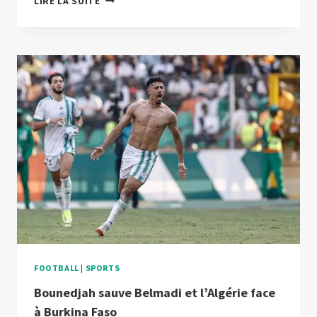
LIRE LA SUITE
ENTRE
DANS
UNE
GROSSE
DÉSILLUSION
FACE
À
LA
MAURITANIE
FOOTBALL
|
SPORTS
Bounedjah sauve Belmadi et l’Algérie face
à Burkina Faso