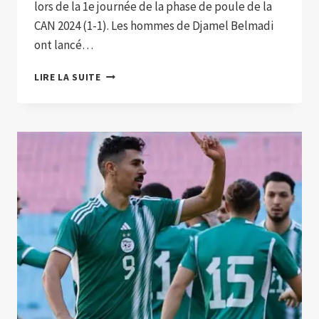
lors de la 1e journée de la phase de poule de la
CAN 2024 (1-1). Les hommes de Djamel Belmadi
ont lancé…
LES
LIRE LA SUITE
FENNECS
MÉCONNAISSABLES
EN
2EME
PÉRIODE,
TENUS
EN
ÉCHEC
PAR
ANGOLA