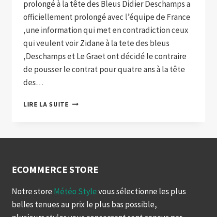
prolongé à la tête des Bleus Didier Deschamps a
officiellement prolongé avec l’équipe de France
,une information qui met en contradiction ceux
qui veulent voir Zidane à la tete des bleus
,Deschamps et Le Graët ont décidé le contraire
de pousser le contrat pour quatre ans à la tête
des…
DIDIER
LIRE LA SUITE
DESCHAMPS
SORT
DE
L’OMBRE
ET
PROLONGE
ECOMMERCE STORE
JUSQU’EN
2026
Notre store
Météo Style
vous sélectionne les plus
belles tenues au prix le plus bas possible,