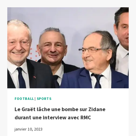
MIS
EN
RETRAIT
DE
SON
POSTE
DE
PRÉSIDENT
FOOTBALL
|
SPORTS
Le Graët lâche une bombe sur Zidane
durant une interview avec RMC
janvier 10, 2023