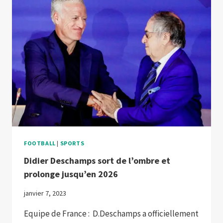
ANS
L’ÂGE
DE
TROP
POUR
UN
PRÉSIDENT
DE
LA
FFF
FOOTBALL
|
SPORTS
Didier Deschamps sort de l’ombre et
prolonge jusqu’en 2026
janvier 7, 2023
Equipe de France : D.Deschamps a officiellement