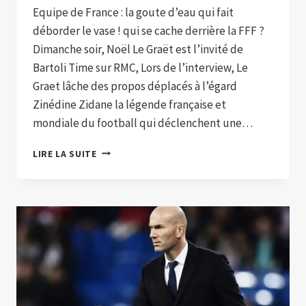
Equipe de France : la goute d’eau qui fait
déborder le vase ! qui se cache derrière la FFF ?
Dimanche soir, Noël Le Graët est l’invité de
Bartoli Time sur RMC, Lors de l’interview, Le
Graet lâche des propos déplacés à l’égard
Zinédine Zidane la légende française et
mondiale du football qui déclenchent une…
LE
LIRE LA SUITE
GRAËT
LÂCHE
UNE
BOMBE
SUR
ZIDANE
DURANT
UNE
INTERVIEW
AVEC