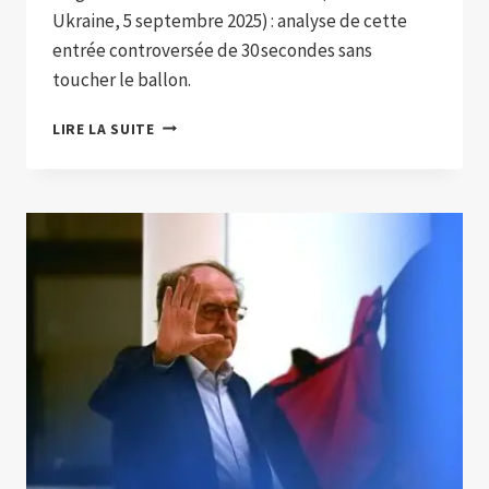
Ukraine, 5 septembre 2025) : analyse de cette
entrée controversée de 30 secondes sans
toucher le ballon.
MAGHNES AKLIOUCHE
LIRE LA SUITE
:
30 SECONDES
SANS
TOUCHER
LE
BALLON
LORS
DE
SES
DÉBUTS
AVEC
LES
BLEUS