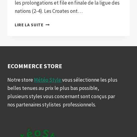
les prolongations et file en finale de la ligue des
nations (2-4). Les Croates ont…
LA
LIRE LA SUITE
CROATIE
S’IMPOSE
FACE
AUX
PAYS-
BAS
ECOMMERCE STORE
DANS
UN
Notre store
Météo Style
vous sélectionne les plus
MATCH
belles tenues au prix le plus bas possible,
PLEIN
DE
plusieurs styles vous concernant sont conçus par
REBONDISSEMENTS
nos partenaires stylistes professionnels.