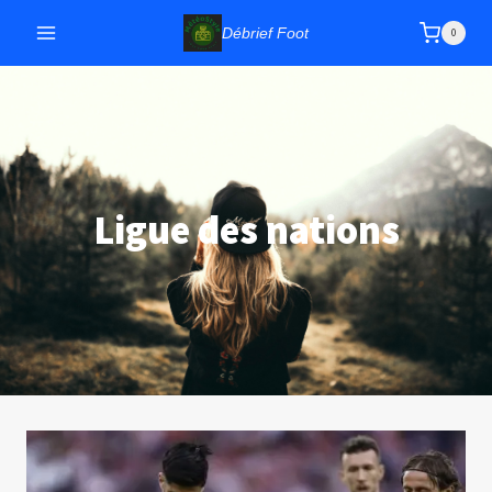
Aller
Débrief Foot
0
au
contenu
Ligue des nations