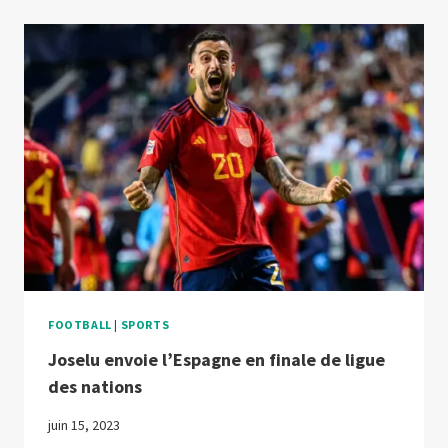
PAYS-
BAS
ET
REMPORTE
LA
TROISIÈME
PLACE
FOOTBALL
|
SPORTS
Joselu envoie l’Espagne en finale de ligue
des nations
juin 15, 2023