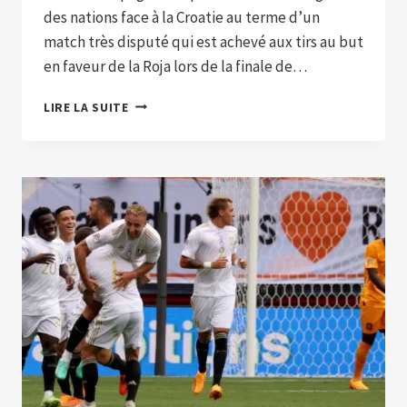
des nations face à la Croatie au terme d’un
match très disputé qui est achevé aux tirs au but
en faveur de la Roja lors de la finale de…
L’ESPAGNE
LIRE LA SUITE
REMPORTE
LA
FINALE
DE
LIGUE
DES
NATIONS
FACE
À
LA
CROATIE