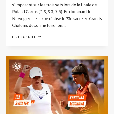
s’imposant sur les trois sets lors de la finale de
Roland Garros (7-6, 6-3, 7-5). En dominant le
Norvégien, le serbe réalise le 23e sacre en Grands
Chelems de son histoire, en…
DJOKOVIC
LIRE LA SUITE
A
BATTU
CASPER
RUUD
ET
S’OFFRE
UN
TROISIÈME
TITRE
À
ROLAND-
GARROS