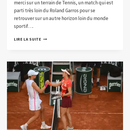
merci sur un terrain de Tennis, un match qui est
parti très loin du Roland Garros pour se
retrouver sur un autre horizon loin du monde
sportif….
LA
LIRE LA SUITE
BIÉLORUSSE
ARYNA
SABALENKA
A
VAINCU
ELINA
SVITOLINA