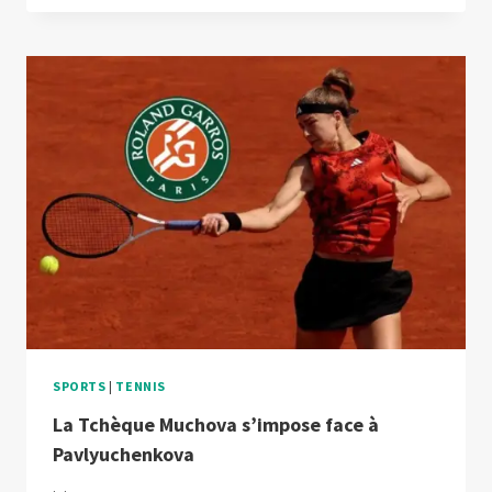
ROLAND-
GARROS
POUR
LA
3E
FOIS
FACE
À
MUCHOVA
SPORTS
|
TENNIS
La Tchèque Muchova s’impose face à
Pavlyuchenkova