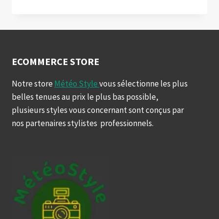
EN
QUARTS
DE
FINALES
APRÈS
LA
ECOMMERCE STORE
SORTIE
DE
Notre store
Météo Style
vous sélectionne les plus
TSURENKO
belles tenues au prix le plus bas possible,
plusieurs styles vous concernant sont conçus par
nos partenaires stylistes professionnels.