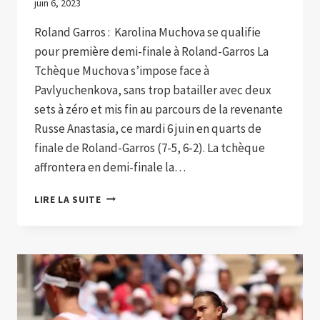
juin 6, 2023
Roland Garros : Karolina Muchova se qualifie
pour première demi-finale à Roland-Garros La
Tchèque Muchova s’impose face à
Pavlyuchenkova, sans trop batailler avec deux
sets à zéro et mis fin au parcours de la revenante
Russe Anastasia, ce mardi 6 juin en quarts de
finale de Roland-Garros (7-5, 6-2). La tchèque
affrontera en demi-finale la…
LA
LIRE LA SUITE
TCHÈQUE
MUCHOVA
S’IMPOSE
FACE
À
PAVLYUCHENKOVA