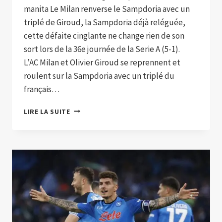
manita Le Milan renverse le Sampdoria avec un
triplé de Giroud, la Sampdoria déjà reléguée,
cette défaite cinglante ne change rien de son
sort lors de la 36e journée de la Serie A (5-1).
L’AC Milan et Olivier Giroud se reprennent et
roulent sur la Sampdoria avec un triplé du
français…
LE
LIRE LA SUITE
MILAN
RENVERSE
LE
SAMPDORIA
AVEC
UN
TRIPLÉ
DE
GIROUD