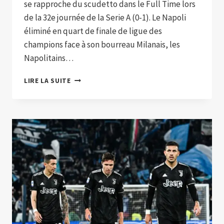
se rapproche du scudetto dans le Full Time lors
de la 32e journée de la Serie A (0-1). Le Napoli
éliminé en quart de finale de ligue des
champions face à son bourreau Milanais, les
Napolitains…
NAPOLI
LIRE LA SUITE
FAIT
TOMBER
LA
JUVENTUS
ET
SE
RAPPROCHE
DU
SCUDETTO