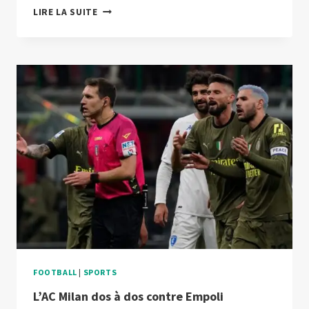
LA
LIRE LA SUITE
SALERNITANA
IMPOSE
LE
NUL
À
L’INTER
MILAN
FOOTBALL
|
SPORTS
L’AC Milan dos à dos contre Empoli