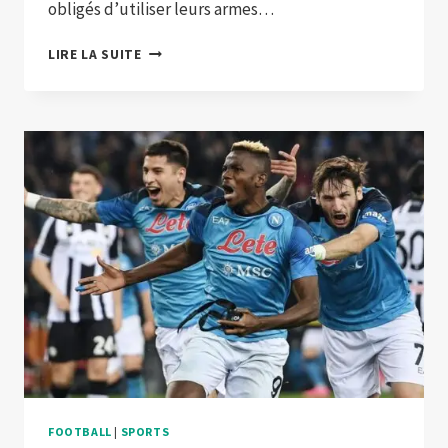
obligés d’utiliser leurs armes…
NAPOLI
LIRE LA SUITE
DÉJÀ
CHAMPION
MAIS
FRAPPE
FORT
FACE
À
L’INTER
FOOTBALL
|
SPORTS