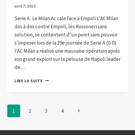
avril 7, 2023
Serie A : Le Milan Ac cale face à Empoli L’AC Milan
dos à dos contre Empoli, les Rossoneri sans
solution, se contentent d’un point sans pouvoir
s’imposer lors de la 29e journée de Serie A (0-0).
l’AC Milan a réalisé une mauvaise opération après
son grand exploit sur la pelouse de Napoli leader
de…
L’AC
LIRE LA SUITE
MILAN
DOS
À
DOS
Navigation
Page
1
2
3
4
CONTRE
EMPOLI
de
suivante