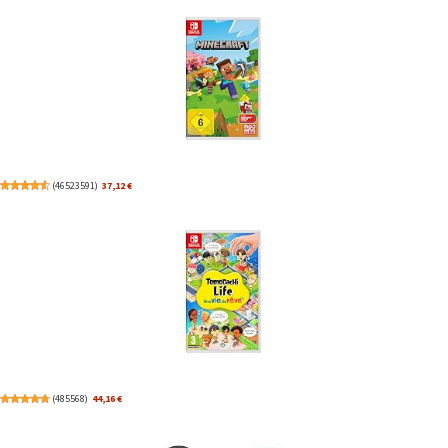
(
46523591
)
37,12 €
(
485568
)
44,16 €