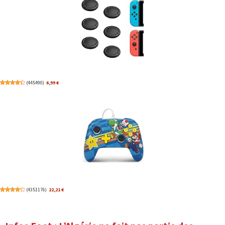
(
445490
)
6,99 €
(
4351176
)
22,21 €