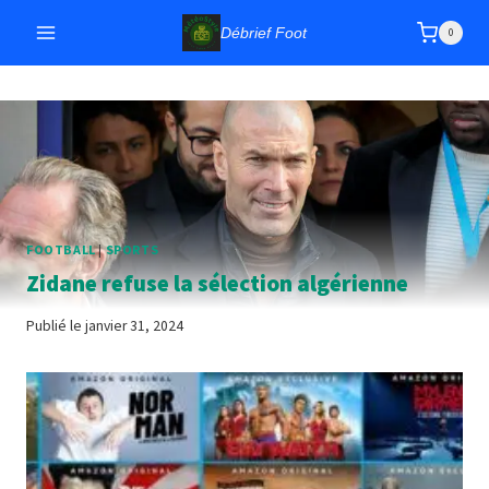
Aller
Débrief Foot
0
au
contenu
FOOTBALL
|
SPORTS
Zidane refuse la sélection algérienne
Publié le
janvier 31, 2024