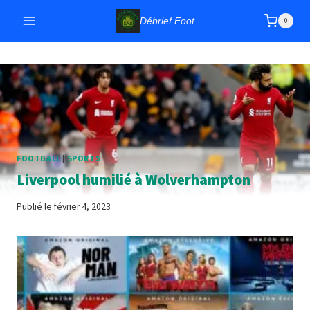
Aller
Débrief Foot
0
au
contenu
FOOTBALL
|
SPORTS
Liverpool humilié à Wolverhampton
Publié le
février 4, 2023