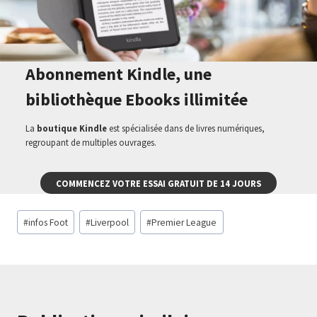
Abonnement Kindle, une
bibliothèque Ebooks illimitée
La
boutique Kindle
est spécialisée dans de livres numériques,
regroupant de multiples ouvrages.
COMMENCEZ VOTRE ESSAI GRATUIT DE 14 JOURS
Étiquettes
#
infos Foot
#
Liverpool
#
Premier League
de
la
publication :