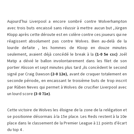
Aujourd’hui Liverpool a encore sombré contre Wolverhampton
avec trois buts encaissé sans réussir à mettre aucun but ,Jürgen
Klopp après cette déroute est en colère contre ces joueurs qui ne
réagissent absolument pas contre Wolves. Bien au-delà de la
lourde defaite , les hommes de Kloop en douze minutes
seulement, avaient déjà concédé le break à la
(1-0 5e csc)
Joél
Matip a dévié le ballon involontairement dans les filet de son
portier Alisson et sept minutes plus tard ,ils concèdent le second
signé par Craig Dawson
(2-0 12e)
, avant de craquer totalement en
seconde période, en encaissant le troisième buts de trop inscrit
par Rùben Neves qui permet à Wolves de crucifier Liverpool avec
un lourd score
(3-0 71e)
.
Cette victoire de Wolves les éloigne de la zone de la relégation et
se positionne désormais à la 15e place. Les Reds restent à la 10e
place dans le classement de la Premier League à 11 points d’écart
du top 4 .