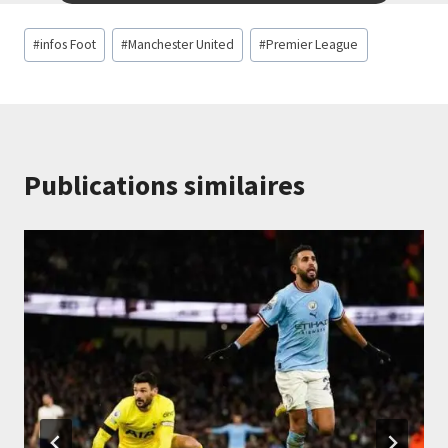
Étiquettes
#
infos Foot
#
Manchester United
#
Premier League
de
la
publication :
Publications similaires