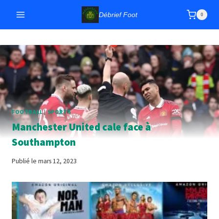
Aller
Débrief Foot
0
au
contenu
FOOTBALL
|
SPORTS
Manchester United cale face à
Southampton
Publié le
mars 12, 2023