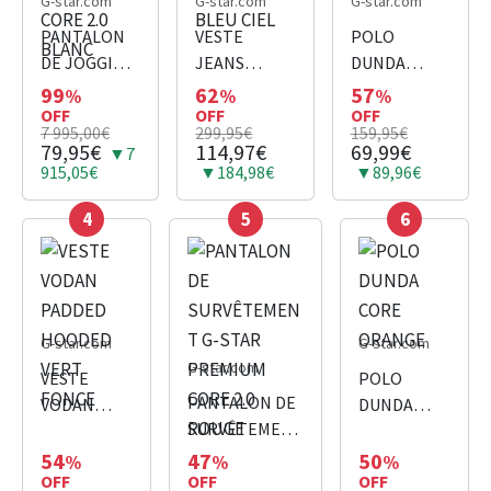
G-star.com
G-star.com
G-star.com
PANTALON
VESTE
POLO
DE JOGGING
JEANS
DUNDA
PREMIUM
VESTE ARC
CORE GRIS
99
62
57
%
%
%
CORE 2.0
OFF
3D SLIM
OFF
OFF
7 995,00€
299,95€
159,95€
BLANC
BLEU CIEL
79,95€
114,97€
69,99€
▼7
915,05€
▼184,98€
▼89,96€
4
5
6
G-star.com
G-star.com
G-star.com
VESTE
POLO
PANTALON DE
VODAN
DUNDA
SURVÊTEMENT
PADDED
CORE
G-STAR
HOODED
ORANGE
54
47
50
%
%
%
OFF
PREMIUM
OFF
OFF
VERT