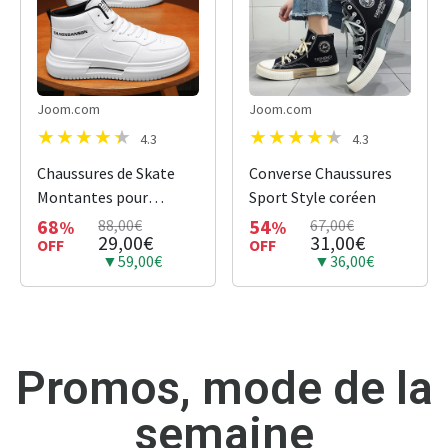
Joom.com
Joom.com
4.3
4.3
Chaussures de Skate
Converse Chaussures
Montantes pour
Sport Style coréen
Hommes Confortables
68
54
88,00€
67,00€
%
%
29,00€
31,00€
OFF
OFF
▼59,00€
▼36,00€
Promos, mode de la
semaine