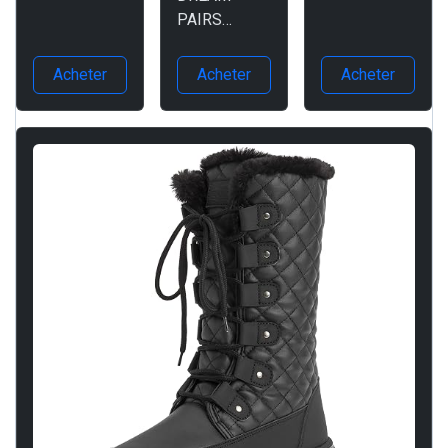
Cheville
PAIRS
cuir suédé
Chaussures
Bottes pour
gris
Combat
Femmes
Acheter
Acheter
Acheter
Botte
Confortable
Bottines
Durable et
Pratique
Botte à
Lacets
Simple
Strong-5