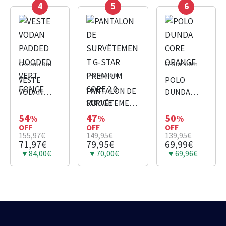
4
5
6
G-star.com
G-star.com
G-star.com
VESTE
POLO
PANTALON DE
VODAN
DUNDA
SURVÊTEMENT
PADDED
CORE
G-STAR
HOODED
ORANGE
54
47
50
%
%
%
OFF
PREMIUM
OFF
OFF
VERT
155,97€
149,95€
139,95€
CORE 2.0
FONCE
71,97€
79,95€
69,99€
ROUGE
▼84,00€
▼70,00€
▼69,96€