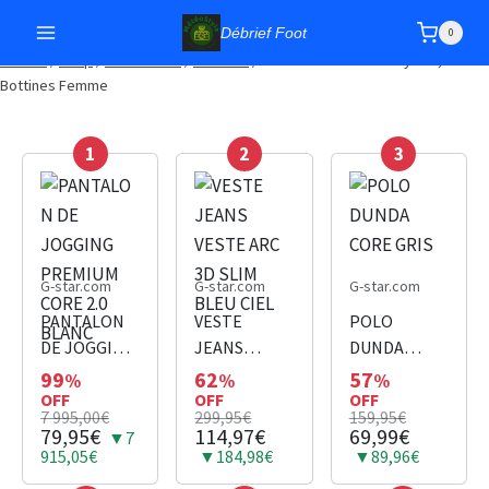
Débrief Foot
0
Accueil
/
Shop
/
Chaussures
/
Bottines
/
Chaussure Geox D Bleyze F,
Bottines Femme
1
2
3
G-star.com
G-star.com
G-star.com
PANTALON
VESTE
POLO
DE JOGGING
JEANS
DUNDA
PREMIUM
VESTE ARC
CORE GRIS
99
62
57
%
%
%
CORE 2.0
OFF
3D SLIM
OFF
OFF
7 995,00€
299,95€
159,95€
BLANC
BLEU CIEL
79,95€
114,97€
69,99€
▼7
915,05€
▼184,98€
▼89,96€