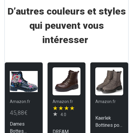
D’autres couleurs et styles
qui peuvent vous
intéresser
Amazon.fr
Amazon.fr
Amazon.fr
45,88€
4.0
Kaerlek
Dames
Bottines pour
Bottes
DREAM
femme en