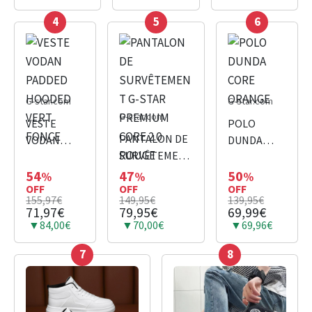
4
5
6
G-star.com
G-star.com
G-star.com
VESTE
POLO
PANTALON DE
VODAN
DUNDA
SURVÊTEMENT
PADDED
CORE
G-STAR
HOODED
ORANGE
54
47
50
%
%
%
OFF
PREMIUM
OFF
OFF
VERT
155,97€
149,95€
139,95€
CORE 2.0
FONCE
71,97€
79,95€
69,99€
ROUGE
▼84,00€
▼70,00€
▼69,96€
7
8