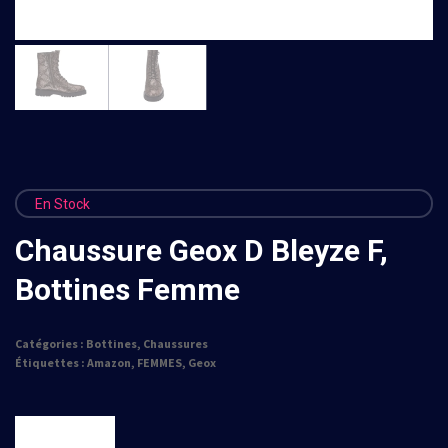
En Stock
Chaussure Geox D Bleyze F,
Bottines Femme
Catégories :
Bottines
,
Chaussures
Étiquettes :
Amazon
,
FEMMES
,
Geox