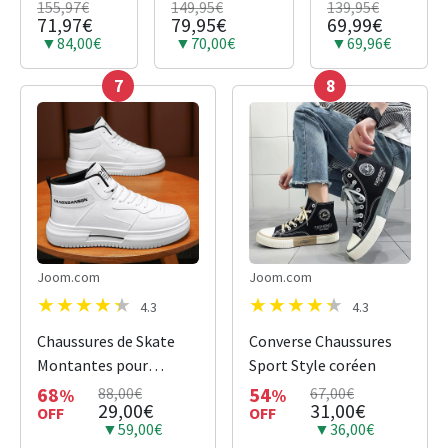
155,97€
149,95€
139,95€
CORE 2.0
FONCE
71,97€
79,95€
69,99€
ROUGE
▼84,00€
▼70,00€
▼69,96€
7
8
Joom.com
Joom.com
4.3
4.3
Chaussures de Skate
Converse Chaussures
Montantes pour
Sport Style coréen
Hommes Confortables
68
54
88,00€
67,00€
%
%
29,00€
31,00€
OFF
OFF
▼59,00€
▼36,00€