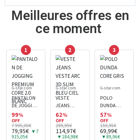
Meilleures offres en
ce moment
1
2
3
G-star.com
G-star.com
G-star.com
PANTALON
VESTE
POLO
DE JOGGING
JEANS
DUNDA
PREMIUM
VESTE ARC
CORE GRIS
99
62
57
%
%
%
CORE 2.0
OFF
3D SLIM
OFF
OFF
7 995,00€
299,95€
159,95€
BLANC
BLEU CIEL
79,95€
114,97€
69,99€
▼7
915,05€
▼184,98€
▼89,96€