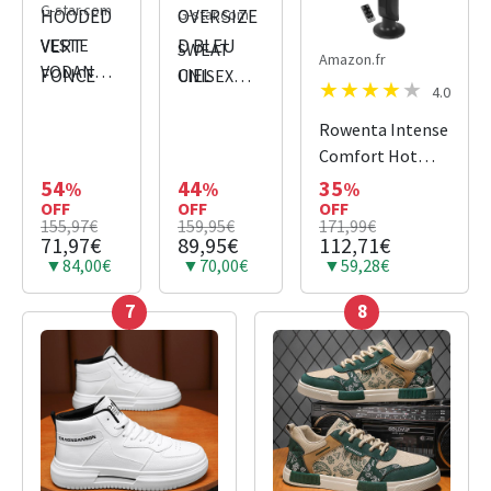
G-star.com
G-star.com
VESTE
SWEAT
Amazon.fr
VODAN
UNISEX
4.0
PADDED
CORE
HOODED
OVERSIZED
Rowenta Intense
VERT
BLEU CIEL
Comfort Hot
FONCE
Tower Ceramic
54
44
35
%
%
%
OFF
OFF
Fan and Heater
OFF
155,97€
159,95€
171,99€
1000/1400/2400
71,97€
89,95€
112,71€
W, Eco Mode,
▼84,00€
▼70,00€
▼59,28€
Quiet 42 dB(A),
7
8
For Rooms up to
40 m², LED,
SO9420F0, Black