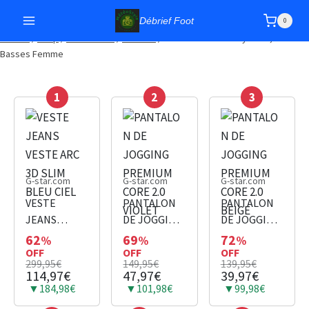
Débrief Foot
0
Accueil
/
Shop
/
Chaussures
/
Baskets
/
Chaussure Geox Jaysen A, Baskets
Basses Femme
1
2
3
G-star.com
G-star.com
G-star.com
VESTE
PANTALON
PANTALON
JEANS
DE JOGGING
DE JOGGING
VESTE ARC
PREMIUM
PREMIUM
62
69
72
%
%
%
3D SLIM
OFF
CORE 2.0
OFF
CORE 2.0
OFF
299,95€
149,95€
139,95€
BLEU CIEL
VIOLET
BEIGE
114,97€
47,97€
39,97€
▼184,98€
▼101,98€
▼99,98€