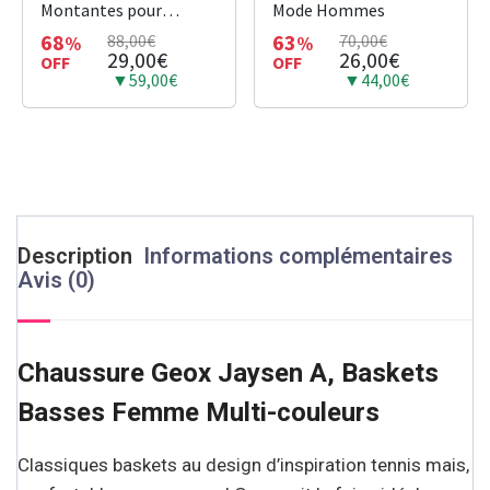
Montantes pour
Mode Hommes
Hommes Confortables
68
63
88,00€
70,00€
%
%
29,00€
26,00€
OFF
OFF
▼59,00€
▼44,00€
Description
Informations complémentaires
Avis (0)
Chaussure Geox Jaysen A, Baskets
Basses Femme Multi-couleurs
Classiques baskets au design d’inspiration tennis mais,