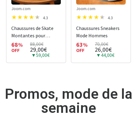
Joom.com
Joom.com
4.3
4.3
Chaussures de Skate
Chaussures Sneakers
Montantes pour
Mode Hommes
Hommes Confortables
68
63
88,00€
70,00€
%
%
29,00€
26,00€
OFF
OFF
▼59,00€
▼44,00€
Promos, mode de la
semaine