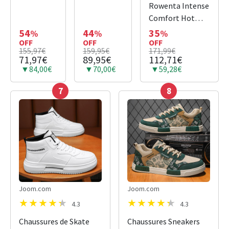
HOODED
OVERSIZED
Rowenta Intense
VERT
BLEU CIEL
Comfort Hot
FONCE
Tower Ceramic
54
44
35
%
%
%
OFF
OFF
Fan and Heater
OFF
155,97€
159,95€
171,99€
1000/1400/2400
71,97€
89,95€
112,71€
W, Eco Mode,
▼84,00€
▼70,00€
▼59,28€
Quiet 42 dB(A),
7
8
For Rooms up to
40 m², LED,
SO9420F0, Black
Joom.com
Joom.com
4.3
4.3
Chaussures de Skate
Chaussures Sneakers