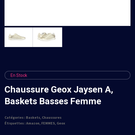
En Stock
Chaussure Geox Jaysen A,
Baskets Basses Femme
Catégories :
Baskets
,
Chaussures
Étiquettes :
Amazon
,
FEMMES
,
Geox