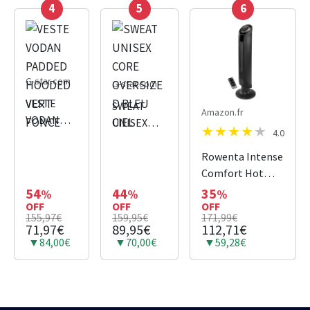
4
5
6
G-star.com
G-star.com
VESTE
SWEAT
Amazon.fr
VODAN
UNISEX
4.0
PADDED
CORE
HOODED
OVERSIZED
Rowenta Intense
VERT
BLEU CIEL
Comfort Hot
FONCE
Tower Ceramic
54
44
35
%
%
%
OFF
OFF
Fan and Heater
OFF
155,97€
159,95€
171,99€
1000/1400/2400
71,97€
89,95€
112,71€
W, Eco Mode,
▼84,00€
▼70,00€
▼59,28€
Quiet 42 dB(A),
For Rooms up to
40 m², LED,
SO9420F0, Black