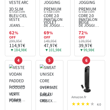
G-star.com
G-star.com
G-star.com
VESTE
PANTALON
PANTALON
JEANS
DE JOGGING
DE JOGGING
VESTE ARC
PREMIUM
PREMIUM
62
69
72
%
%
%
3D SLIM
OFF
CORE 2.0
OFF
CORE 2.0
OFF
299,95€
149,95€
139,95€
BLEU CIEL
VIOLET
BEIGE
114,97€
47,97€
39,97€
▼184,98€
▼101,98€
▼99,98€
4
5
6
G-star.com
G-star.com
VESTE
SWEAT
Amazon.fr
VODAN
UNISEX
4.0
PADDED
CORE