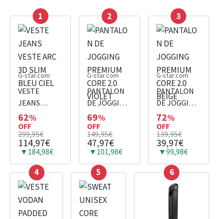
1
2
3
G-star.com
G-star.com
G-star.com
VESTE
PANTALON
PANTALON
JEANS
DE JOGGING
DE JOGGING
VESTE ARC
PREMIUM
PREMIUM
62
69
72
%
%
%
3D SLIM
OFF
CORE 2.0
OFF
CORE 2.0
OFF
299,95€
149,95€
139,95€
BLEU CIEL
VIOLET
BEIGE
114,97€
47,97€
39,97€
▼184,98€
▼101,98€
▼99,98€
4
5
6