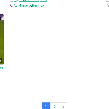
AS Monaco
,
Benfica
0
ns
1
2
»