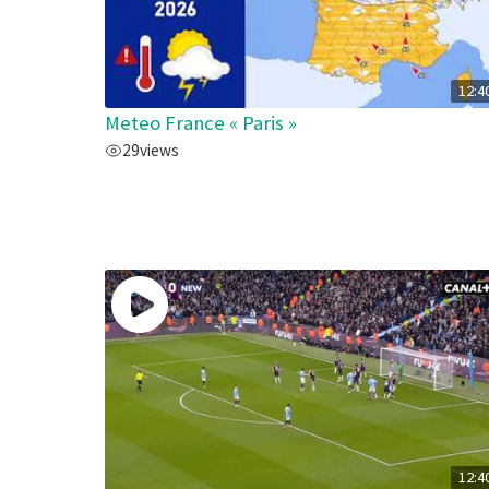
12:4
Meteo France « Paris »
29
views
12:4