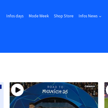
Infos days
Mode Week
Shop Store
Infos News