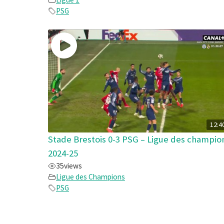
PSG
12:4
Stade Brestois 0-3 PSG – Ligue des champio
2024-25
35
views
Ligue des Champions
PSG