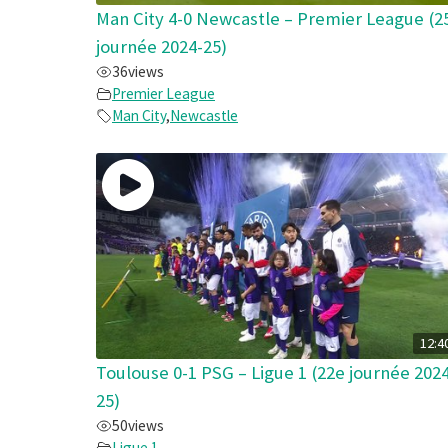
Man City 4-0 Newcastle – Premier League (2
journée 2024-25)
36
views
Premier League
Man City
,
Newcastle
12:4
Toulouse 0-1 PSG – Ligue 1 (22e journée 2024
25)
50
views
Ligue 1