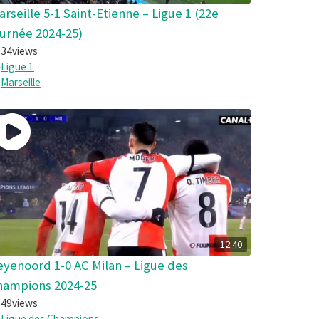
arseille 5-1 Saint-Etienne – Ligue 1 (22e
ournée 2024-25)
34
views
Ligue 1
Marseille
12:40
eyenoord 1-0 AC Milan – Ligue des
hampions 2024-25
49
views
Ligue des Champions