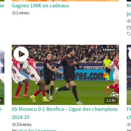
5e
Gagnez 100€ en cadeaux
M
1
views
j
0
12:40
-
AS Monaco 0-1 Benfica – Ligue des champions
F
2024-25
c
33
views
Ligue des Champions