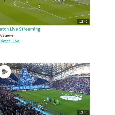
12:40
atch Live Streaming
63
views
Match_Live
12:40