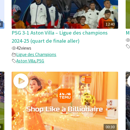
0
12:40
PSG 3-1 Aston Villa – Ligue des champions
M
2024-25 (quart de finale aller)
42
views
Ligue des Champions
Aston Villa
,
PSG
0
00:30