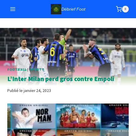
Aller
Débrief Foot
0
au
contenu
FOOTBALL
|
SPORTS
L’Inter Milan perd gros contre Empoli
Publié le
janvier 24, 2023