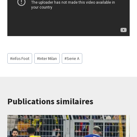
Étiquettes
#
infos Foot
#
Inter Milan
#
Serie A
de
la
publication :
Publications similaires